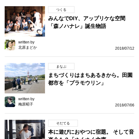
つくる
みんなでDIY、アップリケな空間
「森ノハナレ」誕生物語
written by
北原まどか
2018/07/12
まなぶ
まちづくりはまちあるきから。田園
都市を「プラモウリン」
written by
梅原昭子
2018/07/06
そだてる
本に遊びにおやつに宿題。 そして音