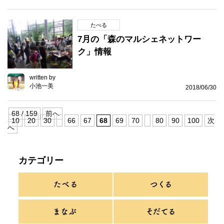
たべる
7月の「森のマルシェネットワー
ク」情報
written by
小池一美
2018/06/30
68 / 159
前へ
10
20
30
66
67
68
69
70
80
90
100
次
へ
カテゴリー