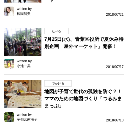
ート
written by
松園智美
2018/07/21
たべる
7月25日(水)、青葉区役所で夏休み特
別企画「屋外マーケット」開催！
written by
小池一美
2018/07/17
でかける
地図が子育て世代の孤独を防ぐ？！
ママのための地図づくり「つるみま
まっぷ」
written by
宇都宮南海子
2018/07/13