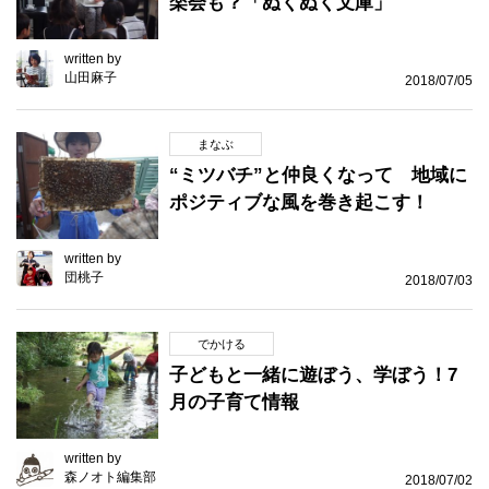
楽会も？「ぬくぬく文庫」
written by
山田麻子
2018/07/05
まなぶ
“ミツバチ”と仲良くなって 地域に
ポジティブな風を巻き起こす！
written by
団桃子
2018/07/03
でかける
子どもと一緒に遊ぼう、学ぼう！7
月の子育て情報
written by
森ノオト編集部
2018/07/02