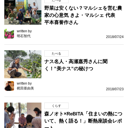
たべる
野菜は安くない？マルシェを営む農
家の心意気 きよ・マルシェ 代表
平本喜誉作さん
written by
明石智代
2018/07/24
たべる
ナス名人・高瀬嘉秀さんに聞
く！”美ナス”の秘けつ
written by
梶田亜由美
2018/07/23
くらす
森ノオト×ReBITA「住まいの熱につ
いて、熱く語る！」断熱座談会レポ