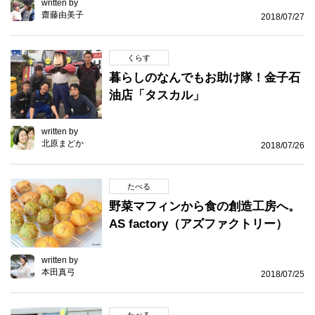
written by
齋藤由美子
2018/07/27
くらす
暮らしのなんでもお助け隊！金子石
油店「タスカル」
written by
北原まどか
2018/07/26
たべる
野菜マフィンから食の創造工房へ。
AS factory（アズファクトリー）
written by
本田真弓
2018/07/25