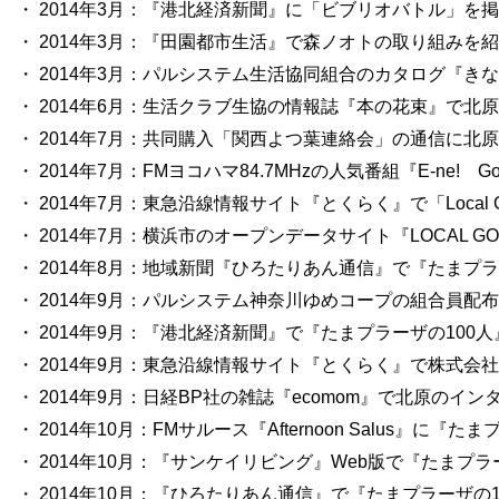
・ 2014年3月：『港北経済新聞』に「ビブリオバトル」を掲
・ 2014年3月：『田園都市生活』で森ノオトの取り組みを紹
・ 2014年3月：パルシステム生活協同組合のカタログ『
・ 2014年6月：生活クラブ生協の情報誌『本の花束』で北
・ 2014年7月：共同購入「関西よつ葉連絡会」の通信に北原
・ 2014年7月：FMヨコハマ84.7MHzの人気番組『E-ne!　G
・ 2014年7月：東急沿線情報サイト『とくらく』で「Local G
・ 2014年7月：横浜市のオープンデータサイト『LOCAL GOOD
・ 2014年8月：地域新聞『ひろたりあん通信』で『たまプラ
・ 2014年9月：パルシステム神奈川ゆめコープの組合員配布
・ 2014年9月：『港北経済新聞』で『たまプラーザの100人
・ 2014年9月：東急沿線情報サイト『とくらく』で株式会
・ 2014年9月：日経BP社の雑誌『ecomom』で北原のイン
・ 2014年10月：FMサルース『Afternoon Salus』に
・ 2014年10月：『サンケイリビング』Web版で『たまプラ
・ 2014年10月：『ひろたりあん通信』で『たまプラーザの1