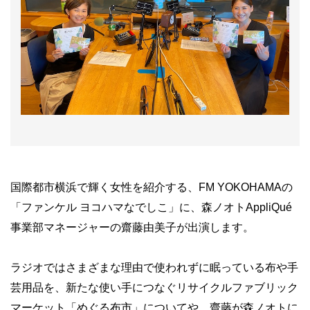
国際都市横浜で輝く女性を紹介する、FM YOKOHAMAの
「ファンケル ヨコハマなでしこ」に、森ノオトAppliQué
事業部マネージャーの齋藤由美子が出演します。
ラジオではさまざまな理由で使われずに眠っている布や手
芸用品を、新たな使い手につなぐリサイクルファブリック
マーケット「めぐる布市」についてや、齋藤が森ノオトに