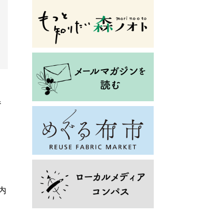
り
参
て
内
さ