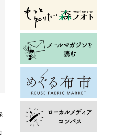
さ
泉
動