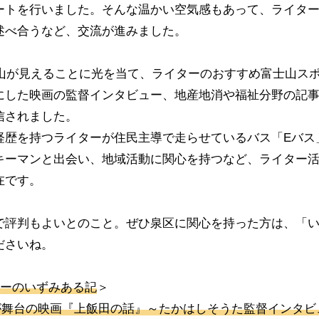
ートを行いました。そんな温かい空気感もあって、ライタ
述べ合うなど、交流が進みました。
士山が見えることに光を当て、ライターのおすすめ富士山ス
にした映画の監督インタビュー、地産地消や福祉分野の記
信されました。
経歴を持つライターが住民主導で走らせているバス「Eバス
キーマンと出会い、地域活動に関心を持つなど、ライター
在です。
で評判もよいとのこと。ぜひ泉区に関心を持った方は、「
ださいね。
ーのいずみある記
＞
が舞台の映画『上飯田の話』～たかはしそうた監督インタビ