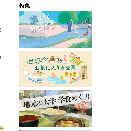
ー
特集
ポ
事
」
活
い
ュ