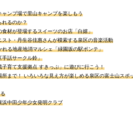
キャンプ場で里山キャンプを楽しもう
られるのか？
の食材が登場するスイーツのお店「白嬉」
ニスト・丹生谷佳惠さんが模索する泉区の音楽活動
かれる地産地消マルシェ「緑園坂の駅ポンテ」
区手話サークル鈴」
域子育て支援拠点 すきっぷ」に遊びに行こう！
場所まで！ いろいろな見え方が楽しめる泉区の富士山スポ
返る
横浜中田少年少女発明クラブ