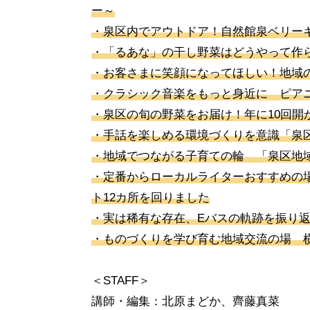
ー～
・泉区内でアウトドア！自然館泉ベリー
・「るあな」の干し野菜はどうやって作
・お客さまに笑顔になってほしい！地域
・クラシック音楽をもっと身近に ピア
・泉区の旬の野菜をお届け！年に10回開
・手話を楽しめる環境づくりを意識「泉
・地域でつながる子育ての輪 「泉区地
・定番からローカルライターおすすめの
ト12カ所を回りました
・実は稀有な存在、Eバスの軌跡を振り
・ものづくりを学び育む地域交流の場 
＜STAFF＞
講師・編集：北原まどか、齊藤真菜