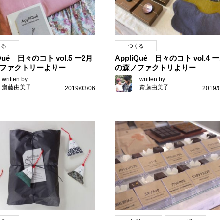
くる
つくる
iQué 日々のコト vol.5 ー2月
AppliQué 日々のコト vol.4 
ファクトリーよりー
の森ノファクトリよりー
written by
written by
齋藤由美子
齋藤由美子
2019/03/06
2019/