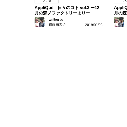
つくる
つ
AppliQué 日々のコト vol.3 ー12
Appl
月の森ノファクトリーよりー
月の森
written by
齋藤由美子
2019/01/03