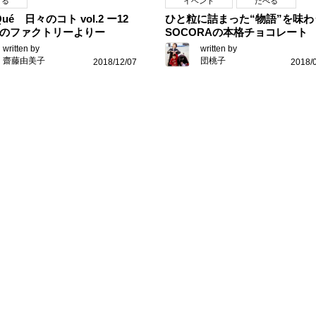
くる
イベント
たべる
iQué 日々のコト vol.2 ー12
ひと粒に詰まった“物語”を味わ
のファクトリーよりー
SOCORAの本格チョコレート
written by
written by
齋藤由美子
団桃子
2018/12/07
2018/