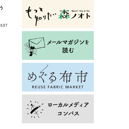
う
01/27