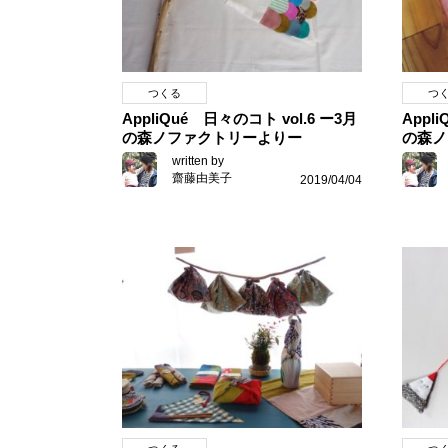
つくる
つ
AppliQué 日々のコト vol.6 ー3月
Appl
の森ノファクトリーよりー
の森ノ
written by
齋藤由美子
2019/04/04