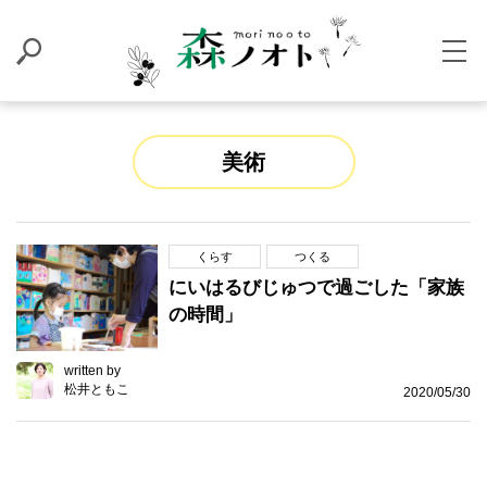
美術
くらす
つくる
にいはるびじゅつで過ごした「家族
の時間」
written by
松井ともこ
2020/05/30