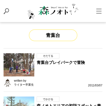
青葉台
そだてる
青葉台プレイパークで冒険
written by
ライター卒業生
2011/03/07
でかける
森ノオトエリアの初詣スポット＜青