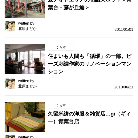
葉台・藤が丘編＞
written by
北原まどか
2011/01/01
くらす
住まいも人間も「循環」の一部。ビ
ーズ刺繍作家のリノベーションマン
ション
written by
北原まどか
2010/06/21
くらす
久留米絣の洋服＆雑貨店…gi（ギィ
ー）青葉台店
written by