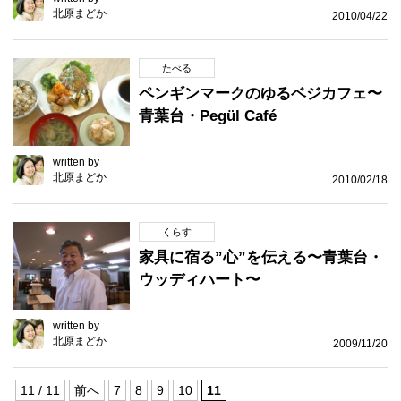
北原まどか
2010/04/22
たべる
ペンギンマークのゆるベジカフェ〜
青葉台・Pegül Café
written by
北原まどか
2010/02/18
くらす
家具に宿る”心”を伝える〜青葉台・
ウッディハート〜
written by
北原まどか
2009/11/20
11 / 11
前へ
7
8
9
10
11