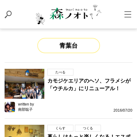
青葉台
たべる
カモジケエリアのヘソ、フラメシが
「ウチルカ」にリニューアル！
written by
南部聡子
2016/07/20
くらす
つくる
暮らしはもっと楽しくなる！エスポ