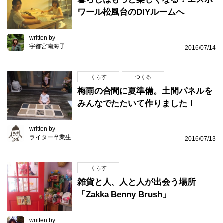
ワール松風台のDIYルームへ
written by
宇都宮南海子
2016/07/14
くらす
つくる
梅雨の合間に夏準備。土間パネルを
みんなでたたいて作りました！
written by
ライター卒業生
2016/07/13
くらす
雑貨と人、人と人が出会う場所
「Zakka Benny Brush」
written by