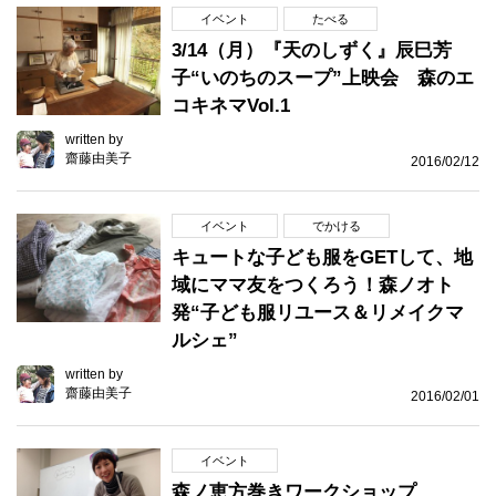
イベント
たべる
3/14（月）『天のしずく』辰巳芳
子“いのちのスープ”上映会 森のエ
コキネマVol.1
written by
齋藤由美子
2016/02/12
イベント
でかける
キュートな子ども服をGETして、地
域にママ友をつくろう！森ノオト
発“子ども服リユース＆リメイクマ
ルシェ”
written by
齋藤由美子
2016/02/01
イベント
森ノ恵方巻きワークショップ