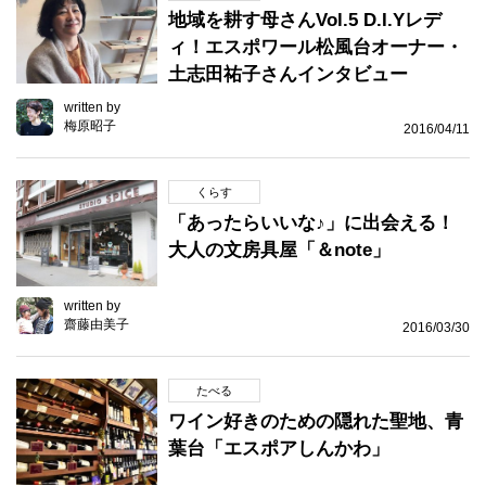
地域を耕す母さんVol.5 D.I.Yレデ
ィ！エスポワール松風台オーナー・
土志田祐子さんインタビュー
written by
梅原昭子
2016/04/11
くらす
「あったらいいな♪」に出会える！
大人の文房具屋「＆note」
written by
齋藤由美子
2016/03/30
たべる
ワイン好きのための隠れた聖地、青
葉台「エスポアしんかわ」