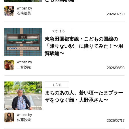
written by
石﨑絵美
2026/07/30
でかける
東急田園都市線・こどもの国線の
「降りない駅」に降りてみた！〜用
賀駅編〜
written by
二宮沙織
2026/08/03
くらす
まちのあの人、若い頃〜たまプラー
ザをつなぐ顔・大野承さん〜
written by
佐藤沙織
2026/07/17