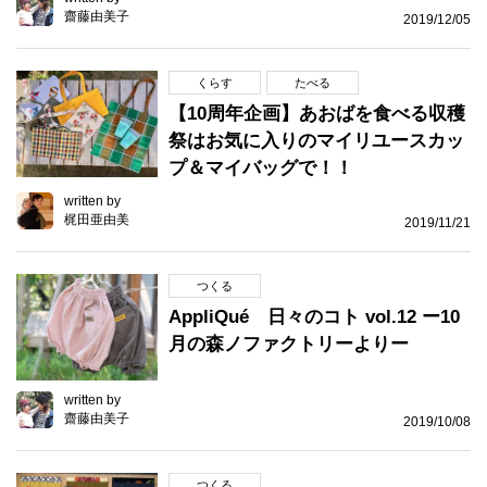
齋藤由美子
2019/12/05
くらす
たべる
【10周年企画】あおばを食べる収穫
祭はお気に入りのマイリユースカッ
プ＆マイバッグで！！
written by
梶田亜由美
2019/11/21
つくる
AppliQué 日々のコト vol.12 ー10
月の森ノファクトリーよりー
written by
齋藤由美子
2019/10/08
つくる