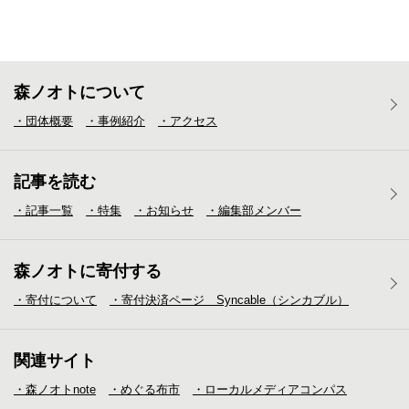
森ノオトについて
・団体概要
・事例紹介
・アクセス
記事を読む
・記事一覧
・特集
・お知らせ
・編集部メンバー
森ノオトに寄付する
・寄付について
・寄付決済ページ Syncable（シンカブル）
関連サイト
・森ノオトnote
・めぐる布市
・ローカルメディア
コンパス