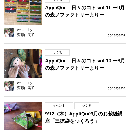
AppliQué 日々のコト vol.11 ー9月
の森ノファクトリーよりー
written by
齋藤由美子
2019/09/08
つくる
AppliQué 日々のコト vol.10 ー8月
の森ノファクトリーよりー
written by
齋藤由美子
2019/08/08
イベント
つくる
9/12（木）AppliQué9月のお裁縫講
座「三徳袋をつくろう」