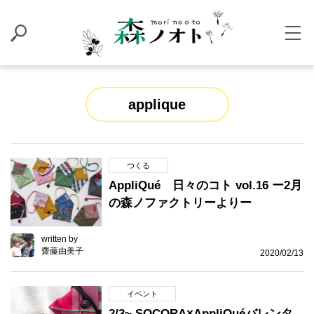
applique
つくる
AppliQué 日々のコト vol.16 ー2月
の森ノファクトリーよりー
written by
齋藤由美子
2020/02/13
イベント
2/3~ SOCORA×AppliQuéバレンタ