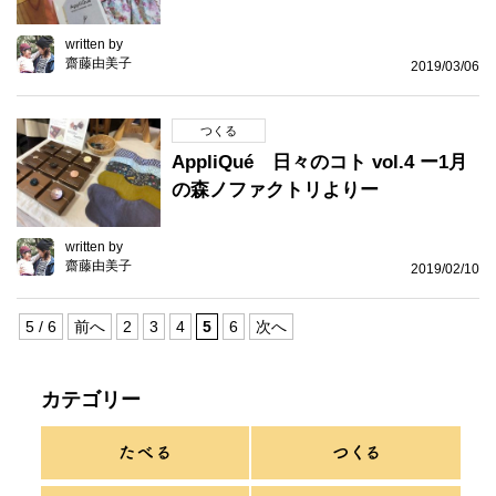
written by
齋藤由美子
2019/03/06
つくる
AppliQué 日々のコト vol.4 ー1月
の森ノファクトリよりー
written by
齋藤由美子
2019/02/10
5 / 6
前へ
2
3
4
5
6
次へ
カテゴリー