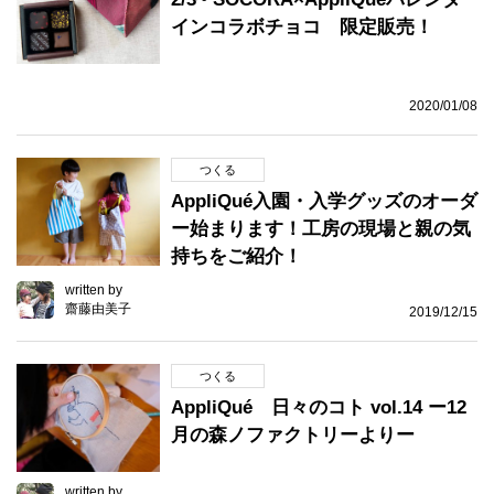
インコラボチョコ 限定販売！
2020/01/08
つくる
AppliQué入園・入学グッズのオーダ
ー始まります！工房の現場と親の気
持ちをご紹介！
written by
齋藤由美子
2019/12/15
つくる
AppliQué 日々のコト vol.14 ー12
月の森ノファクトリーよりー
written by