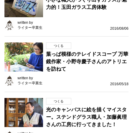
力的！玉田ガラス工房体験
written by
ライター卒業生
2016/08/06
つくる
葉っぱ模様のテレイドスコープ 万華
鏡作家・小野寺慶子さんのアトリエ
を訪ねて
written by
ライター卒業生
2016/05/18
つくる
光のキャンバスに絵を描くマイスタ
ー。ステンドグラス職人・加藤眞理
さんの工房に行ってきました！