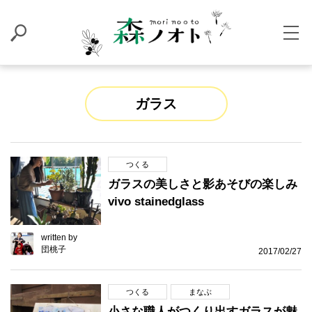
ガラス
つくる
ガラスの美しさと影あそびの楽しみ
vivo stainedglass
written by
団桃子
2017/02/27
つくる
まなぶ
小さな職人がつくり出すガラスが魅