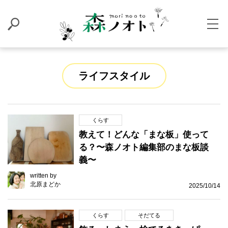
ライフスタイル
くらす
教えて！どんな「まな板」使って
る？〜森ノオト編集部のまな板談
義〜
written by
北原まどか
2025/10/14
くらす
そだてる