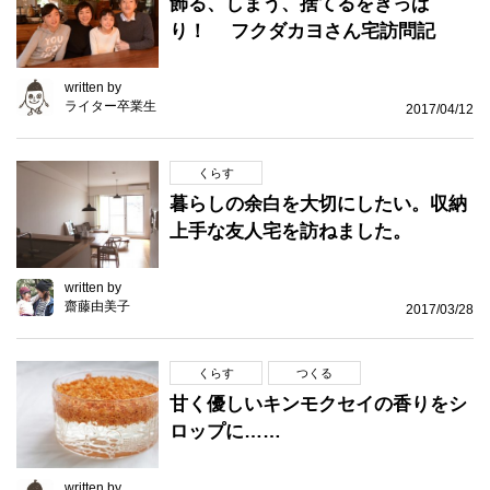
飾る、しまう、捨てるをきっぱ
り！ フクダカヨさん宅訪問記
written by
ライター卒業生
2017/04/12
くらす
暮らしの余白を大切にしたい。収納
上手な友人宅を訪ねました。
written by
齋藤由美子
2017/03/28
くらす
つくる
甘く優しいキンモクセイの香りをシ
ロップに……
written by