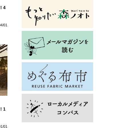
！4
04/01
！1
01/01