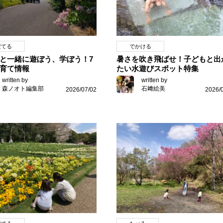
だてる
でかける
と一緒に遊ぼう、学ぼう！7
暑さを吹き飛ばせ！子どもと出
育て情報
たい水遊びスポット特集
written by
written by
森ノオト編集部
石﨑絵美
2026/07/02
2026/