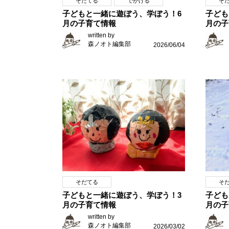
そだてる
でかける
そ
子どもと一緒に遊ぼう、学ぼう！6
子ども
月の子育て情報
月の子
written by
森ノオト編集部
2026/06/04
そだてる
そ
子どもと一緒に遊ぼう、学ぼう！3
子ども
月の子育て情報
月の子
written by
森ノオト編集部
2026/03/02