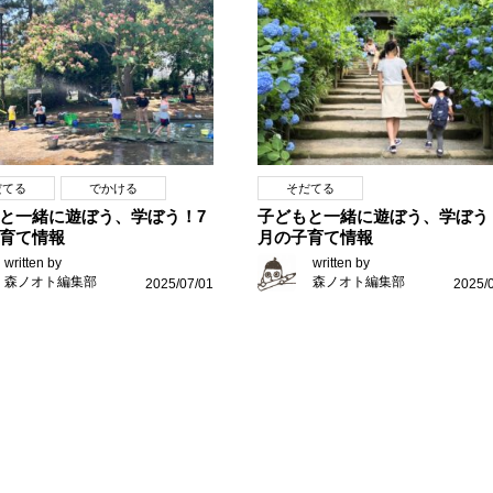
だてる
でかける
そだてる
と一緒に遊ぼう、学ぼう！7
子どもと一緒に遊ぼう、学ぼう
育て情報
月の子育て情報
written by
written by
森ノオト編集部
森ノオト編集部
2025/07/01
2025/