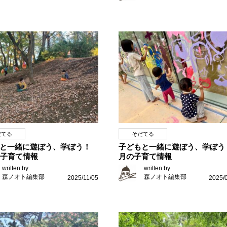
だてる
そだてる
と一緒に遊ぼう、学ぼう！
子どもと一緒に遊ぼう、学ぼう
の子育て情報
月の子育て情報
written by
written by
森ノオト編集部
森ノオト編集部
2025/11/05
2025/