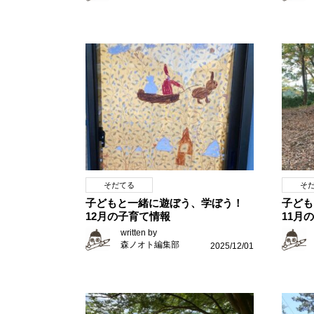
そだてる
そ
子どもと一緒に遊ぼう、学ぼう！
子ども
12月の子育て情報
11月
written by
森ノオト編集部
2025/12/01