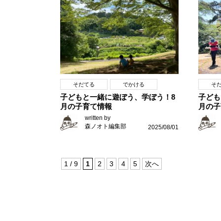
そだてる
でかける
そ
子どもと一緒に遊ぼう、学ぼう！8
子ども
月の子育て情報
月の子
written by
森ノオト編集部
2025/08/01
1 / 9
1
2
3
4
5
次へ