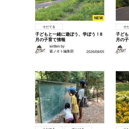
NEW
そだてる
そ
子どもと一緒に遊ぼう、学ぼう！8
子ども
月の子育て情報
月の子
written by
森ノオト編集部
2026/08/05