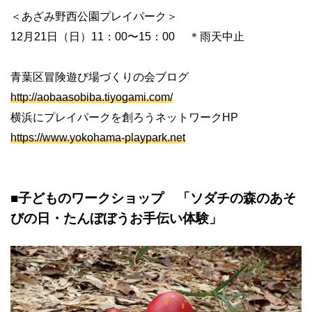
＜あざみ野西公園プレイパーク＞
12月21日（日）11：00〜15：00 ＊雨天中止
青葉区冒険遊び場づくりの会ブログ
http://aobaasobiba.tiyogami.com/
横浜にプレイパークを創ろうネットワークHP
https://www.yokohama-playpark.net
■子どものワークショップ 「ソダチの森のあそ
びの日・たんぼぼうお手伝い体験」