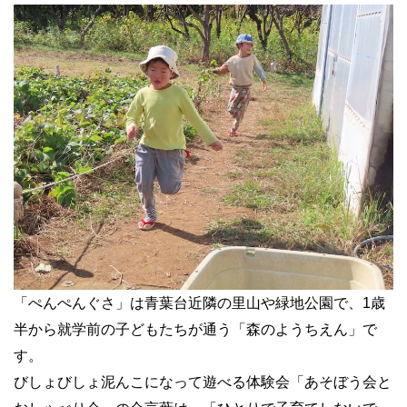
「ぺんぺんぐさ」は青葉台近隣の里山や緑地公園で、1歳
半から就学前の子どもたちが通う「森のようちえん」で
す。
びしょびしょ泥んこになって遊べる体験会「あそぼう会と