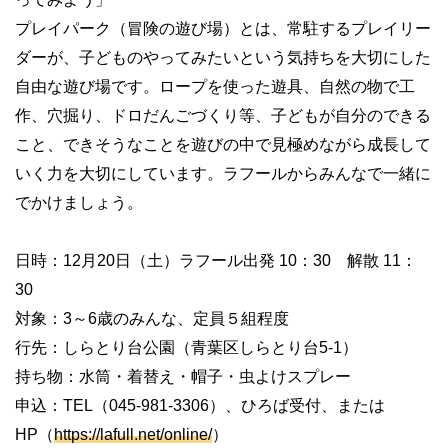
プレイパーク（冒険の遊び場）とは、常駐するプレイリー
ダーが、子どものやってみたいという気持ちを大切にした
自由な遊び場です。ロープを使った遊具、自然の物で工
作、穴掘り、ドロだんごづくり等、子どもが自分のできる
こと、できそうなことを遊びの中で見極めながら成長して
いく力を大切にしています。ラフールからみんなで一緒に
でかけましょう。
日時：12月20日（土）ラフール出発 10：30 解散 11：
30
対象：3～6歳のみんな、定員５組程度
行先：しらとり台公園（青葉区しらとり台5-1）
持ち物：水筒・着替え・帽子・虫よけスプレー
申込：TEL（045-981-3306）、ひろば受付、または
HP（
https://lafull.net/online/
）