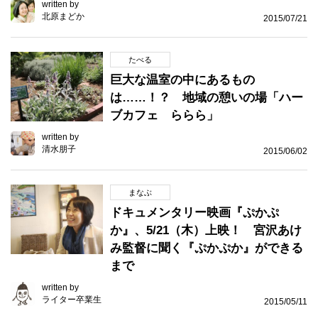
written by
北原まどか
2015/07/21
たべる
巨大な温室の中にあるもの
は……！？ 地域の憩いの場「ハー
ブカフェ ららら」
written by
清水朋子
2015/06/02
まなぶ
ドキュメンタリー映画『ぷかぷ
か』、5/21（木）上映！ 宮沢あけ
み監督に聞く『ぷかぷか』ができる
まで
written by
ライター卒業生
2015/05/11