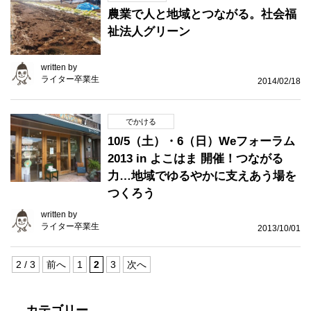
農業で人と地域とつながる。社会福
祉法人グリーン
written by
ライター卒業生
2014/02/18
でかける
10/5（土）・6（日）Weフォーラム
2013 in よこはま 開催！つながる
力…地域でゆるやかに支えあう場を
つくろう
written by
ライター卒業生
2013/10/01
2 / 3
前へ
1
2
3
次へ
カテゴリー