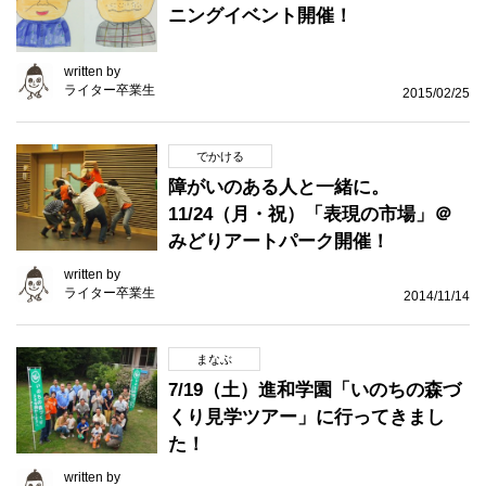
ニングイベント開催！
written by
ライター卒業生
2015/02/25
でかける
障がいのある人と一緒に。
11/24（月・祝）「表現の市場」＠
みどりアートパーク開催！
written by
ライター卒業生
2014/11/14
まなぶ
7/19（土）進和学園「いのちの森づ
くり見学ツアー」に行ってきまし
た！
written by