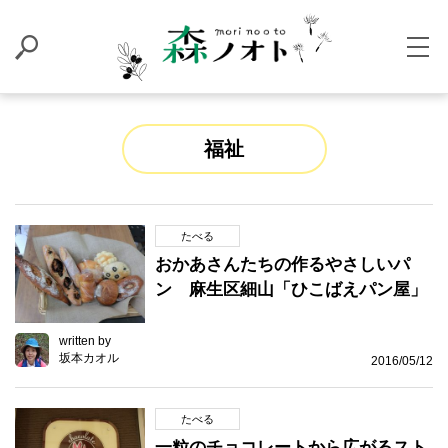
福祉
たべる
おかあさんたちの作るやさしいパ
ン 麻生区細山「ひこばえパン屋」
written by
坂本カオル
2016/05/12
たべる
一粒のチョコレートから広がるスト