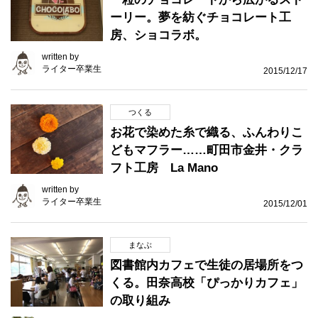
ーリー。夢を紡ぐチョコレート工
房、ショコラボ。
written by
ライター卒業生
2015/12/17
つくる
お花で染めた糸で織る、ふんわりこ
どもマフラー……町田市金井・クラ
フト工房 La Mano
written by
ライター卒業生
2015/12/01
まなぶ
図書館内カフェで生徒の居場所をつ
くる。田奈高校「ぴっかりカフェ」
の取り組み