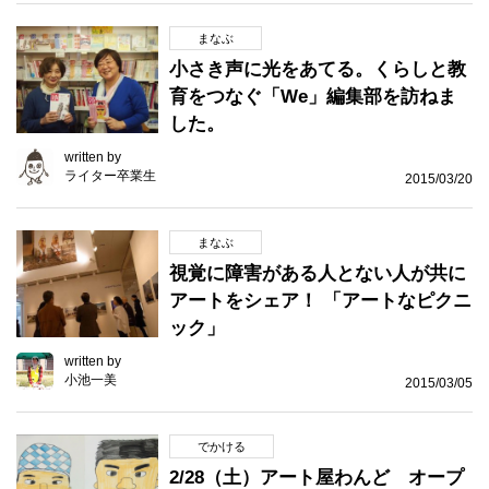
まなぶ
小さき声に光をあてる。くらしと教
育をつなぐ「We」編集部を訪ねま
した。
written by
ライター卒業生
2015/03/20
まなぶ
視覚に障害がある人とない人が共に
アートをシェア！ 「アートなピクニ
ック」
written by
小池一美
2015/03/05
でかける
2/28（土）アート屋わんど オープ