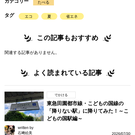
カテゴリー
たべる
タグ
エコ
夏
省エネ
この記事もおすすめ
関連する記事がありません。
よく読まれている記事
でかける
東急田園都市線・こどもの国線の
「降りない駅」に降りてみた！～こ
どもの国駅編～
written by
石﨑絵美
2026/07/30