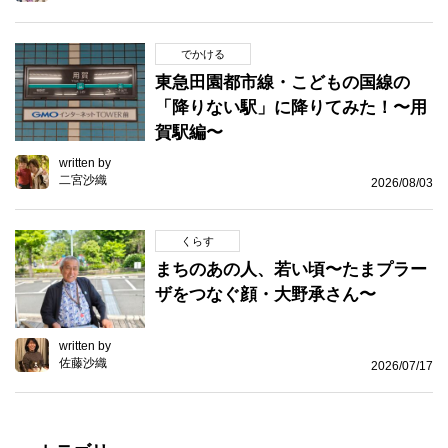
でかける
東急田園都市線・こどもの国線の
「降りない駅」に降りてみた！〜用
賀駅編〜
written by
二宮沙織
2026/08/03
くらす
まちのあの人、若い頃〜たまプラー
ザをつなぐ顔・大野承さん〜
written by
佐藤沙織
2026/07/17