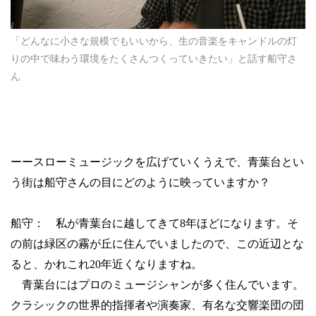
「どんなに小さな規模でもいいから、生の音楽をキャンドルの灯
りの中で味わう環境をたくさんつくっていきたい」と話す船守さ
ん
ーースローミュージックを広げていくうえで、青葉台とい
う街は船守さんの目にどのように映っていますか？
船守： 私が青葉台に越してきて
8
年ほどになります。そ
の前は緑区の霧が丘に住んでいましたので、この近辺とな
ると、かれこれ
20
年近くなりますね。
青葉台にはプロのミュージシャンが多く住んでいます。
クラシックの世界的指揮者や演奏家、有名な交響楽団の団