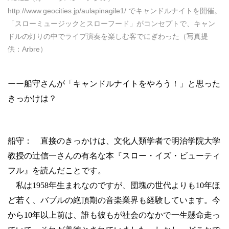
http://www.geocities.jp/aulapinagile1/ でキャンドルナイトを開催。
「スローミュージックとスローフード」がコンセプトで、キャン
ドルの灯りの中でライブ演奏を楽しむ客でにぎわった（写真提
供：Arbre）
ーー船守さんが「キャンドルナイトをやろう！」と思った
きっかけは？
船守： 直接のきっかけは、文化人類学者で明治学院大学
教授の辻信一さんの有名な本『スロー・イズ・ビューティ
フル』を読んだことです。
私は
1958
年生まれなのですが、団塊の世代よりも
10
年ほ
ど若く、バブルの絶頂期の音楽業界も経験しています。今
から
10
年以上前は、誰も彼もが社会のなかで一生懸命走っ