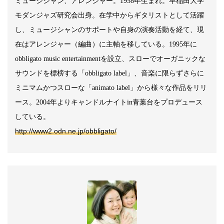
ミュージシャン、アレンジャー。
1958
年生まれ。早稲田大学
モダンジャズ研究会出身。在学中からギタリストとして活躍
し、ミュージシャンのサポートや自身の演奏活動を経て、現
在はアレンジャー（編曲）に主軸を移している。
1995
年に
obbligato music entertainment
を設立、スローでオーガニックな
サウンドを標榜する「
obbligato label
」、音楽に限らずさらに
ミニマムかつスローな「
animato label
」から様々な作品をリリ
ース。
2004
年よりキャンドルナイト
in
青葉台をプロデュース
している。
http://www2.odn.ne.jp/obbligato/