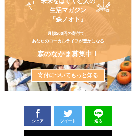
未来をはぐくむ人の
生活マガジン
「森ノオト」
月額500円の寄付で、
あなたのローカルライフが豊かになる
森のなかま募集中！
寄付についてもっと知る
シェア
ツイート
送る