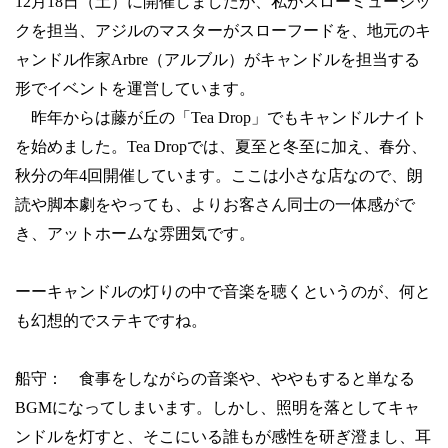
12
月
18
日（土）に開催しましたが、私がスローミュージッ
クを担当、アジルのマスターがスローフードを、地元のキ
ャンドル作家
Arbre
（アルブル）がキャンドルを担当する
形でイベントを運営しています。
昨年からは藤が丘の「
Tea Drop
」でもキャンドルナイト
を始めました。
Tea Drop
では、夏至と冬至に加え、春分、
秋分の年
4
回開催しています。ここは小さな店なので、朗
読や脚本劇をやっても、よりお客さん同士の一体感がで
き、アットホームな雰囲気です。
ーーキャンドルの灯りの中で音楽を聴くというのが、何と
も幻想的でステキですね。
船守： 食事をしながらの音楽や、ややもすると単なる
BGM
になってしまいます。しかし、照明を落としてキャ
ンドルを灯すと、そこにいる誰もが感性を研ぎ澄まし、耳