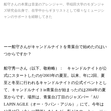
船守さんの本業は音楽のアレンジャー。早稲田大学のモダンジャ
ズ研究会出身で、在学中からギタリストとして様々なミュージシ
ャンのサポートを経験してきた
ーー船守さんがキャンドルナイトを青葉台で始めたのはい
つからですか？
船守秀一さん（以下、敬称略）： キャンドルナイトが公
式にスタートしたのが
2003
年の夏至。以来、年に
2
回、夏
至と冬至に行われるキャンドルナイトの公式イベントとし
て、キャンドルナイト
in
青葉台が始まったのは
2004
年の夏
至からです。場所は、青葉台
2
丁目のジャズバー「
AU
LAPIN AGILE
（オー・ラパン・アジル）」にて。今年は