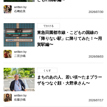
written by
石﨑絵美
2026/07/30
でかける
東急田園都市線・こどもの国線の
「降りない駅」に降りてみた！〜用
賀駅編〜
written by
二宮沙織
2026/08/03
くらす
まちのあの人、若い頃〜たまプラー
ザをつなぐ顔・大野承さん〜
written by
佐藤沙織
2026/07/17