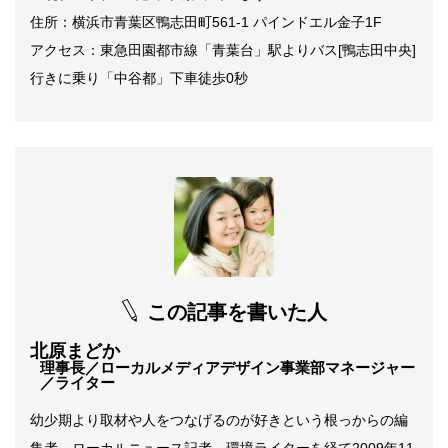
住所：横浜市青葉区鴨志田町561-1 パインドエル金子1F
アクセス：東急田園都市線「青葉台」駅よりバス[鴨志田中央]
行きに乗り「中谷都」下車徒歩0秒
この記事を書いた人
北原まどか
理事長／ローカルメディアデザイン事業部マネージャー
／ライター
幼少期より取材や人をつなげるのが好きという根っからの編
集者。ローカルニュース記者、環境ライターを経て2009年11