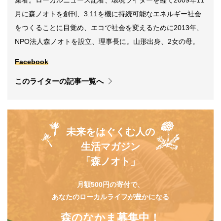
月に森ノオトを創刊、3.11を機に持続可能なエネルギー社会
をつくることに目覚め、エコで社会を変えるために2013年、
NPO法人森ノオトを設立、理事長に。山形出身、2女の母。
Facebook
このライターの記事一覧へ
未来をはぐくむ人の
生活マガジン
「森ノオト」
月額500円の寄付で、
あなたのローカルライフが豊かになる
森のなかま募集中！