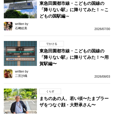
東急田園都市線・こどもの国線の
「降りない駅」に降りてみた！～こ
どもの国駅編～
written by
石﨑絵美
2026/07/30
でかける
東急田園都市線・こどもの国線の
「降りない駅」に降りてみた！〜用
賀駅編〜
written by
二宮沙織
2026/08/03
くらす
まちのあの人、若い頃〜たまプラー
ザをつなぐ顔・大野承さん〜