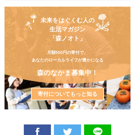
未来をはぐくむ人の
生活マガジン
「森ノオト」
月額500円の寄付で、
あなたのローカルライフが豊かになる
森のなかま募集中！
寄付についてもっと知る