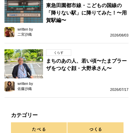
東急田園都市線・こどもの国線の
「降りない駅」に降りてみた！〜用
賀駅編〜
written by
二宮沙織
2026/08/03
くらす
まちのあの人、若い頃〜たまプラー
ザをつなぐ顔・大野承さん〜
written by
佐藤沙織
2026/07/17
カテゴリー