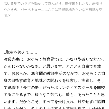
広い農地でカラダを動かして遊んだり、農作業をしたり、薪割り
やたき火、バーベキュー……ここは秘密基地みたいな不思議な空
間だ
□取材を終えて……
渡辺先生は、おそらく教育界では、かなり型破りな方だっ
たんじゃないかなあ、と思います。とことん自由で奔放
で、おおらか。38年間の教師生活のなかで、おそらくご自
身の目指す教育と地域との関わりを模索し、実践し、そし
て退職後「長年の夢」だったボランティアスクールを開校
するに至るまで、様々なご苦労も、壁も、あったことと思
います。だからこそ、すべてを受け入れ、対立せずに協調
し合いながら、多くの人々の支えと賛同を得て、いわゆる