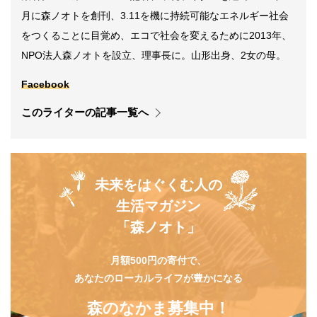
月に森ノオトを創刊、3.11を機に持続可能なエネルギー社会
をつくることに目覚め、エコで社会を変えるために2013年、
NPO法人森ノオトを設立、理事長に。山形出身、2女の母。
Facebook
このライターの記事一覧へ
未来をはぐくむ人の
生活マガジン
「森ノオト」
月額500円の寄付で、
あなたのローカルライフが豊かになる
森のなかま募集中！