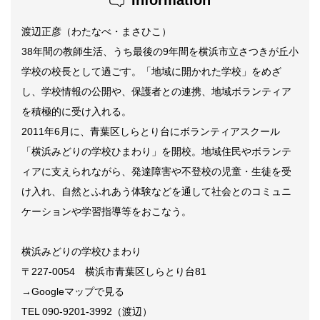
Information
渡辺正彦（わたなべ・まさひこ）
38年間の教師生活、うち最後の9年間を横浜市立さつきが丘小
学校の校長として過ごす。「地域に開かれた学校」をめざ
し、学校情報の公開や、保護者との連携、地域ボランティア
を積極的に受け入れる。
2011年6月に、青葉区しらとり台にボランティアスクール
「横浜みどりの学校ひまわり」を開校。地域住民やボランテ
ィアに支えられながら、発達障害や不登校の児童・生徒を受
け入れ、自然とふれあう体験などを通して社会とのコミュニ
ケーションや学習指導等をおこなう。
横浜みどりの学校ひまわり
〒227-0054 横浜市青葉区しらとり台81
→Googleマップで見る
TEL 090-9201-3992（渡辺）