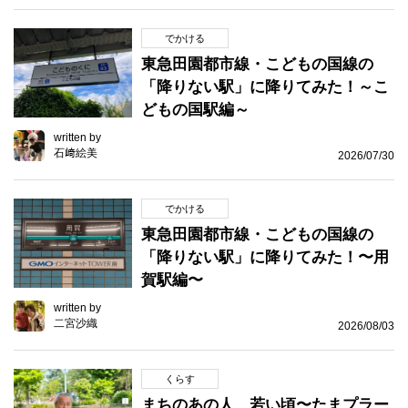
でかける
東急田園都市線・こどもの国線の
「降りない駅」に降りてみた！～こ
どもの国駅編～
written by
石﨑絵美
2026/07/30
でかける
東急田園都市線・こどもの国線の
「降りない駅」に降りてみた！〜用
賀駅編〜
written by
二宮沙織
2026/08/03
くらす
まちのあの人、若い頃〜たまプラー