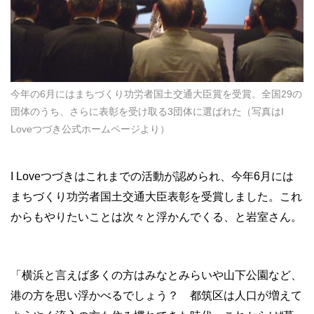
今年の6月にはまちづくり功労者国土交通大臣賞を受賞。全国29の
団体のうち、さらに表彰を受け取る3団体に選ばれた（写真はI
Loveつづき公式ホームページより）
I Loveつづきはこれまでの活動が認められ、今年6月には
まちづくり功労者国土交通大臣表彰を受賞しました。これ
からもやりたいことは次々と浮かんでくる、と岩室さん。
「横浜と言えば多くの方はみなとみらいや山下公園など、
港の方を思い浮かべるでしょう？ 都筑区は人口が増えて