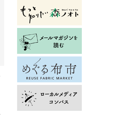
か
野
参
で