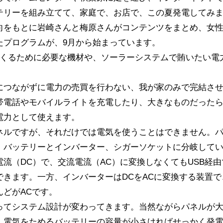
テリーを組み立てて、家庭で、お店で、この夏発電してみ
向をもとに岩崎さんと梅原さんがコンテンツをまとめ、女
たプログラムが、9月から始まっています。
つくるために必要な機材や、ソーラーシステムで賄いたい電
につながずに電力の売買を行わない、我が家のみで完結さ
帯電話やモバイルライトを充電したり、大きなものだった
電力として使えます。
ネルですが、それだけでは電気を使うことはできません。
、バッテリーとインバーター、シガーソケットに分岐して
流（DC）で、交流電流（AC）に変換しなくてもUSB経由
きます。一方、インバーターはDCをACに変換する装置で
どがACです。
ってシステム設計が変わってきます。当然ながらパネルが
、電気をためるバッテリーの容量が小さければせっかく発