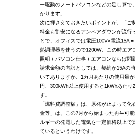
ー駆動のノートパソコンなどの足し算で、
かります。
次に押さえておきたいポイントが、「ご
料金も割安になるアンペアダウンが流行
とで、オフィスでは電圧100V×電流15A
熱調理器を使うので1200W、この時エ
照明＋パソコン仕事＋エアコンならば問
請求金額の内訳としては、契約が15Aの時は
いてありますが、1カ月あたりの使用量が120k
円、300kWh以上使用すると1kWhあ
す。
「燃料費調整額」は、原発が止まって化
金等」は、この7月から始まった再生可
ルギーの発電した電気を一定価格以上で
ているというわけです。