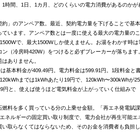
1時間、1日、1カ月、どのくらいの電力消費があるのかが
契約」のアンペア数。最近、契約電力量を下げることで基
っています。アンペア数とは一度に使える最大の電力量の
＝1500Wで、最大1500Wしか使えません。お湯をわかす時は
アコン（冷房時420W）をつけると必ずブレーカーが落ちます
題はありません。
基本料金が409.49円。電力料金は599.91円。1段料金と
Whまでは1kWhあたり19円で、120kWh〜300kWhが25
たり29円と、使えば使うほど電気料金が上がっていく仕組みで
石燃料を多く買っている分の上乗せ金額。「再エネ発電賦
能エネルギーの固定買い取り制度で、電力会社が再生可能エ
買い取らなくてはならないため、そのお金を消費者も負担