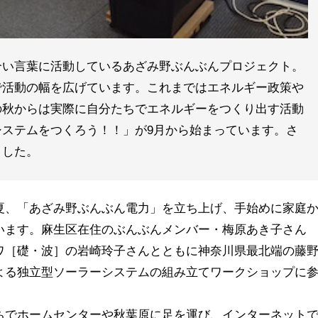
合い言葉に活動しているあざみ野ぶんぶんプロジェクト。
で活動の幅を広げています。これまではエネルギー政策や
の秋からは実際に自分たちでエネルギーをつくり出す活動
ステムをつくろう！！」が9月から始まっています。さ
ました。
夏、「あざみ野ぶんぶん電力」を立ち上げ、手始めに家庭
います。麻生区在住のぶんぶんメンバー・梅原あき子さん
ワ［礎・波］の岩崎玲子さんとともに神奈川県最北端の藤
よる独立型ソーラーシステムの組み立てワークショップに
ちでホームセンターや秋葉原に足を運び、インターネット