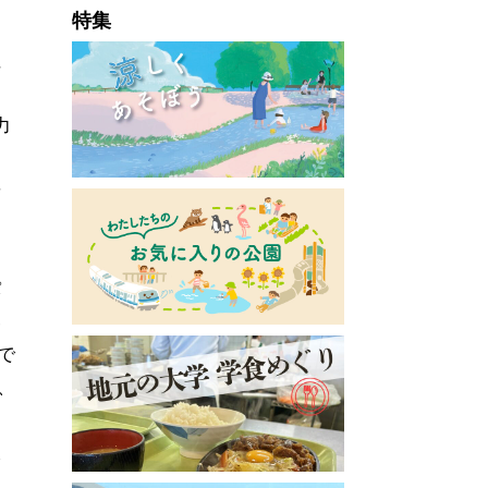
特集
ま
性
力
せ
ら
パ
い
で
、
大
電