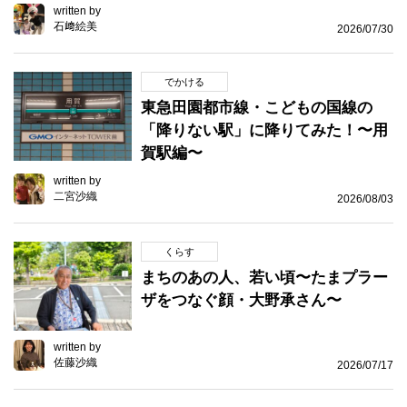
written by
石﨑絵美
2026/07/30
でかける
東急田園都市線・こどもの国線の
「降りない駅」に降りてみた！〜用
賀駅編〜
written by
二宮沙織
2026/08/03
くらす
まちのあの人、若い頃〜たまプラー
ザをつなぐ顔・大野承さん〜
written by
佐藤沙織
2026/07/17