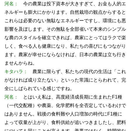
河名：
今の農業は投下資本が大きすぎて、お金も人的エ
ネルギーも膨大にかかります。自然栽培の観点からすると
これらは必要のない無駄なエネルギーですし、環境にも悪
影響を及ぼします。その無駄を全部省いて本来のシンプル
な農のスタイルを確立できれば、農家にとってはラクで楽
しく、食べる人も健康になり、私たちの喜びにもつながり
ます。農家が幸せにならなければ、日本の農業は立ち行き
ませんからね。
キタハラ：
農業に限らず、私たちの現代の生活は「これ
がなければ成り立たない」といった常識にとらわれて、完
全にしばられている感じですね。
河名：
とはいえ私は、高度経済成長期に生まれたF1種
（一代交配種）や農薬、化学肥料を全否定しているわけで
はありません。戦後の食料難や人口増加の時代にF1種に
よって収量が上がり、食料供給が追いつきましたし、肥料
についても同じことが言えます。善悪ではなく、時間的な