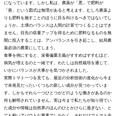
になっています。しかし私は、農薬が「悪」で肥料が
「善」という図式は無理があると考えます。むしろ農薬よ
りも肥料を施すことのほうに目を向けるべきではないでし
ょうか。土壌のバランスは人間の計算でつくることはでき
ません。目先の収量アップを得るために肥料なるものを無
闇に投入することは、アンバランスを引き起こし、結局農
薬必須の農業にしてしまう。
食事を例にすると、栄養偏重主義がすすめばすすむほど、
病気が増えるのと一緒です。わたしは自然栽培を通じて、
いかにバランスが大事かを気づかされました。
実際トマト一つを見ても、最近の分析技術の進化から今ま
で未発見だったいくつもの新しい成分が見つかっていま
す。しかもそれら一つひとつがどのような働きがあるのか
何も解明されていません。実は今まで私たちが知り得てい
た成分や情報は自然界のほんのひとかけらに過ぎない、と
ても粗いアバウトな要素でしかなく、それだけでトマト全