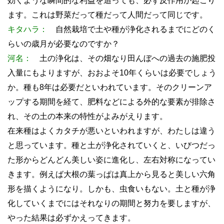
効くような瞬間的な利益を追っても、必ず反作用が起こり
ます。これは野菜だって種だって人間だって同じです。
キタハラ：
自然栽培で土や種が浄化されるまでにどのく
らいの歳月が必要なのですか？
河名：
土の浄化は、その畑なり田んぼへの過去の施肥投
入量にもよりますが、おおよそ10年くらいは必要でしょう
か。種も8年は必要だといわれています。そのクリーンア
ップする期間を経て、肥料などによる外的な要素が排除さ
れ、その土の本来の特性がよみがえります。
在来種はよくカタチが悪いといわれますが、わたしは違う
と思っています。種と土が浄化されていくと、いびつだっ
た形からどんどん美しい姿に進化し、左右対称になってい
きます。例えば大根の葉っぱは真上から見ると美しい六角
形を描くようになり。しかも、虫食いもない。土と種が浄
化していくまでにはそれなりの期間と努力を要しますが、
やった結果は必ずかえってきます。