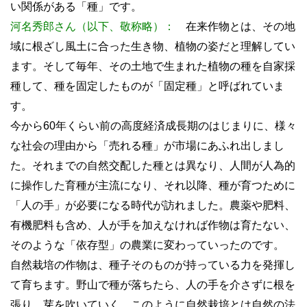
い関係がある「種」です。
河名秀郎さん（以下、敬称略）：
在来作物とは、その地
域に根ざし風土に合った生き物、植物の姿だと理解してい
ます。そして毎年、その土地で生まれた植物の種を自家採
種して、種を固定したものが「固定種」と呼ばれていま
す。
今から60年くらい前の高度経済成長期のはじまりに、様々
な社会の理由から「売れる種」が市場にあふれ出しまし
た。それまでの自然交配した種とは異なり、人間が人為的
に操作した育種が主流になり、それ以降、種が育つために
「人の手」が必要になる時代が訪れました。農薬や肥料、
有機肥料も含め、人が手を加えなければ作物は育たない、
そのような「依存型」の農業に変わっていったのです。
自然栽培の作物は、種子そのものが持っている力を発揮し
て育ちます。野山で種が落ちたら、人の手を介さずに根を
張り、芽を吹いていく。このように自然栽培とは自然の法