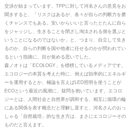
交渉が始まっています。TPPに対して河名さんの意見をお
聞きすると、「リスクはあるが、各々が自らの判断力を磨
くチャンスでもある。安いからいいと言ったとたんに自ら
をジャッジし、生きることを閉ざし淘汰される側を選ぶと
いうことになるのではないか」と。つまり、自立して生き
るのか、自らの判断を国や他者に任せるのかが問われてい
るという指摘に、目が覚める思いでした。
森ノオトは「ECOLOGY」を標榜しているメディアです。
エコロジーの本質を考えた時に、例えば効率的にエネルギ
ーを運用するとか、極論を言えばLED照明を使うことが
ECOという最近の風潮に、疑問を抱いています。エコロ
ジーとは、人間社会と自然界が調和する、相互に循環の輪
にある関係を表す概念だと理解し直すと、河名さんのおっ
しゃる「自然栽培」的な生き方は、まさにエコロジーその
ものだと言えます。