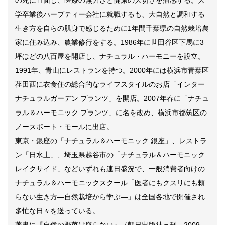
の死に直面し、医療の無力さと健康の大切さを痛感する。大
学卒業後ハーブティー会社に就職するも、大自然と調和する
生き方を自らの肌身で感じるために1年間千葉県の自然栽培農
家に住み込み、農業修行をする。1986年に世田谷区下馬に3
坪ほどの八百屋を開店し、ナチュラル・ハーモニーを設立。
1991年、青山にレストランを持つ。2000年には横浜市青葉区
荏田西に衣食住の総合的なライフスタイルのお店「インター
ナチュラルガーデン プランツ」を開店。2007年春に「ナチュ
ラル＆ハーモニック プランツ」に名を改め、横浜市都筑区の
ノースポート・モールに出店。
東京・銀座の「ナチュラル＆ハーモニック 銀座」、レストラ
ン「日水土」、埼玉県越谷市の「ナチュラル＆ハーモニック
レイクサイド」などいずれも連日盛況で、一般消費者向けの
ナチュラル＆ハーモニックスクール「医者にもクスリにも頼
らない生き方―自然栽培から学ぶ―」は全国各地で開催され
多忙な日々を送っている。