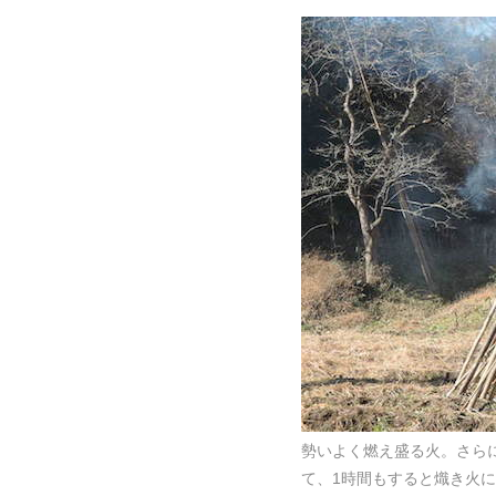
勢いよく燃え盛る火。さら
て、1時間もすると熾き火