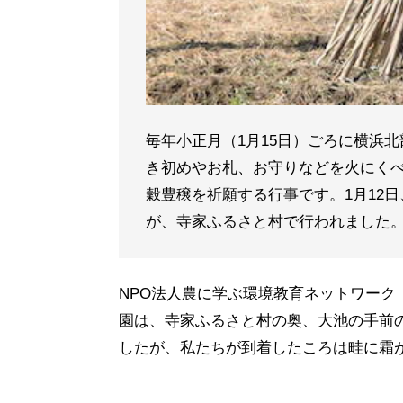
毎年小正月（1月15日）ごろに横浜
き初めやお札、お守りなどを火にく
穀豊穣を祈願する行事です。1月12
が、寺家ふるさと村で行われました
NPO法人農に学ぶ環境教育ネットワー
園は、寺家ふるさと村の奥、大池の手前
したが、私たちが到着したころは畦に霜