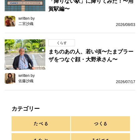
「降りない駅」に降りてみた！〜用
賀駅編〜
written by
二宮沙織
2026/08/03
くらす
まちのあの人、若い頃〜たまプラー
ザをつなぐ顔・大野承さん〜
written by
佐藤沙織
2026/07/17
カテゴリー