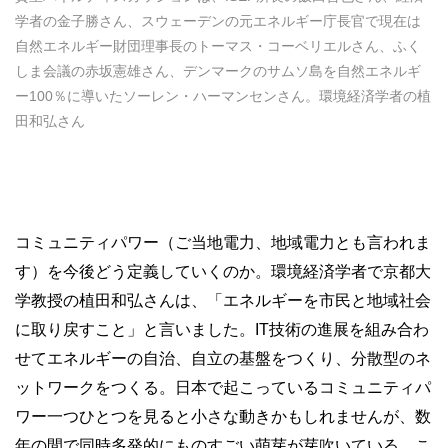
学者の金子勝さん、スウェーデンの元エネルギー庁長官で現在は
自然エネルギー財団理事長のトーマス・コーベリエルさん、ふく
しま会議の赤坂憲雄さん、デンマークのサムソ島を自然エネルギ
ー100％に導いたソーレン・ハーマンセンさん。環境経済学者の植
田和弘さん
コミュニティパワー（ご当地電力、地域電力とも言われま
す）を今後どう定義していくのか。環境経済学者で京都大
学教授の植田和弘さんは、「エネルギーを市民と地域社会
に取り戻すこと」と言いました。IT技術の進展を組み合わ
せてエネルギーの自治、自立の基盤をつくり、分散型のネ
ットワークをつくる。日本で起こっているコミュニティパ
ワー一つひとつを見ると小さな動きかもしれませんが、数
年の間で同時多発的にものすごい萌芽が芽吹いている、こ