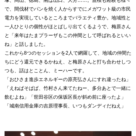
塚、岡山、徳島、南は山口、大分……。規模も経験も様々
で、間伐材でパンを焼く人からすでにメガワット級の市民
電力を実現しているところまでバラエティ豊か。地域性と
一人ひとりの個性がほとばしり出てくるようで、梅原さん
と「来年はたまプラーザもこの仲間として呼ばれるといい
ね」と話しました。
これから8つのセッションを2人で網羅して、地域の仲間た
ちにどう還元できるかねえ、と梅原さんと打ち合わせしつ
つも、話はとことん、ミーハーです。
「おひさま進歩エネルギーの原亮弘さんにすれ違ったね」
「えねぱそぱぱ、竹村さん来てたねー、多分あとで一緒に
飲むよね」「世田谷区の保坂区長が斜め前に座ったよ」
「城南信用金庫の吉原理事長、いつもダンディだねえ」