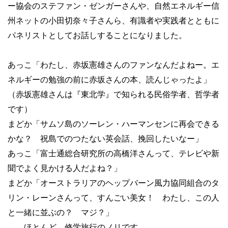
ー協会のステファン・ゼンガーさんや、自然エネルギー信
州ネットの小田切奈々子さんら、有識者や実践者とともに
パネリストとしてお話しすることになりました。
あっこ「わたし、赤坂憲雄さんのファンなんだよねー。エ
ネルギーの勉強の前に赤坂さんの本、読んじゃったよ」
（赤坂憲雄さんは『東北学』で知られる民俗学者、哲学者
です）
まどか「サムソ島のソーレン・ハーマンセンに再会できる
かな？ 祝島でのつたない英会話、挽回したいなー」
あっこ「富士通総合研究所の高橋洋さんって、テレビや新
聞でよく見かける人だよね？」
まどか「オーストラリアのヘップバーン風力協同組合のタ
リン・レーンさんって、すんごい美女！ わたし、この人
と一緒に並ぶの？ マジ？」
……ほとんど、修学旅行のノリです。