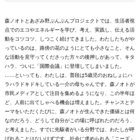
森ノオトとあざみ野ぶんぶんプロジェクトでは、生活者視
点でのエコやエネルギーを学び、考え、実践し、伝える活
動をコツコツ、しつこく続けてきました。わたしたちがや
っているのは、路傍の花のようにとても小さなこと。そん
な活動を見守ってくださった方々の後押しがあって、キタ
ハラ、ついに「国際会議」に登壇してしまいました。
……といっても、わたしは、普段は5歳児のおねしょにハ
ラハラドキドキしている一介の母ちゃんです。森ノオトが
市民メディアとして注目を集めるようになり、この半年ほ
ど、人前に出てしゃべる機会は増えました。チャンスとテ
ーマをいただくたびに、森ノオトが生んできた価値とは何
なのだろう、どうして自分がこの場に呼ばれたのだろう、
と考えました。すでに先駆者がいる分野では、わたしが呼
ばれることはないはずです。社会に求められる「ニーズ」