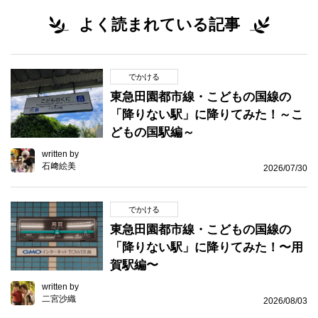
よく読まれている記事
でかける
東急田園都市線・こどもの国線の
「降りない駅」に降りてみた！～こ
どもの国駅編～
written by
石﨑絵美
2026/07/30
でかける
東急田園都市線・こどもの国線の
「降りない駅」に降りてみた！〜用
賀駅編〜
written by
二宮沙織
2026/08/03