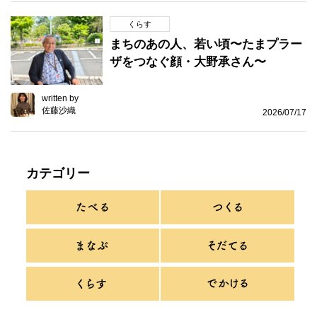
くらす
まちのあの人、若い頃〜たまプラー
ザをつなぐ顔・大野承さん〜
written by
佐藤沙織
2026/07/17
カテゴリー