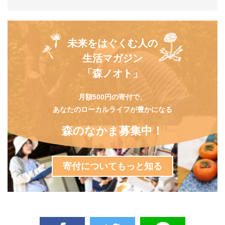
未来をはぐくむ人の
生活マガジン
「森ノオト」
月額500円の寄付で、
あなたのローカルライフが豊かになる
森のなかま募集中！
寄付についてもっと知る