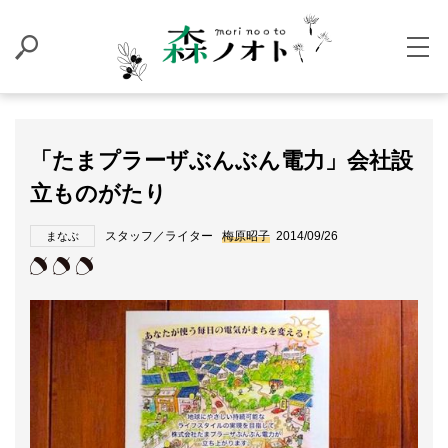
「たまプラーザぶんぶん電力」会社設
立ものがたり
スタッフ／ライター
梅原昭子
2014/09/26
まなぶ