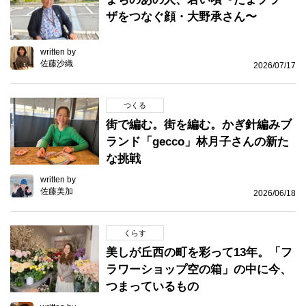
ザをつなぐ顔・大野承さん〜
written by
佐藤沙織
2026/07/17
つくる
街で編む。街を編む。かぎ針編みブ
ランド「gecco」林月子さんの新た
な挑戦
written by
佐藤美加
2026/06/18
くらす
美しが丘西の町を彩って13年。「フ
ラワーショップ空の箱」の中に今、
つまっているもの