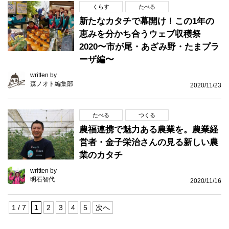
くらす
たべる
新たなカタチで幕開け！この1年の
恵みを分かち合うウェブ収穫祭
2020〜市が尾・あざみ野・たまプラ
ーザ編〜
written by
森ノオト編集部
2020/11/23
たべる
つくる
農福連携で魅力ある農業を。農業経
営者・金子栄治さんの見る新しい農
業のカタチ
written by
明石智代
2020/11/16
1 / 7
1
2
3
4
5
次へ