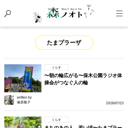
たまプラーザ
くらす
〜朝の輪広がる〜保木公園ラジオ体
操会がつなぐ人の輪
written by
塚原敬子
2026/07/23
くらす
まちのあの人、若い頃〜たまプラー