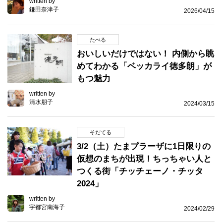
written by
鎌田奈津子
2026/04/15
たべる
おいしいだけではない！ 内側から眺
めてわかる「ベッカライ徳多朗」が
もつ魅力
written by
清水朋子
2024/03/15
そだてる
3/2（土）たまプラーザに1日限りの
仮想のまちが出現！ちっちゃい人と
つくる街「チッチェーノ・チッタ
2024」
written by
宇都宮南海子
2024/02/29