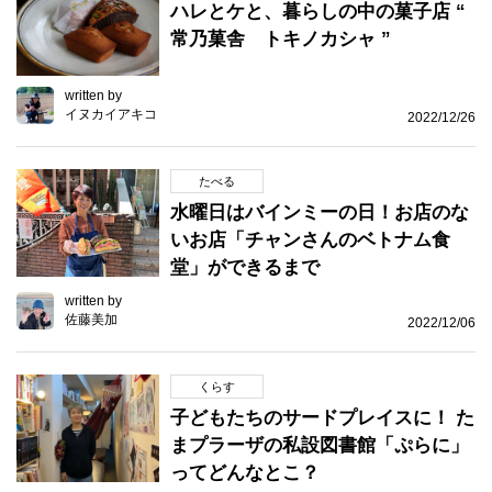
ハレとケと、暮らしの中の菓子店 “
常乃菓舎 トキノカシャ ”
written by
イヌカイアキコ
2022/12/26
たべる
水曜日はバインミーの日！お店のな
いお店「チャンさんのベトナム食
堂」ができるまで
written by
佐藤美加
2022/12/06
くらす
子どもたちのサードプレイスに！ た
まプラーザの私設図書館「ぷらに」
ってどんなとこ？