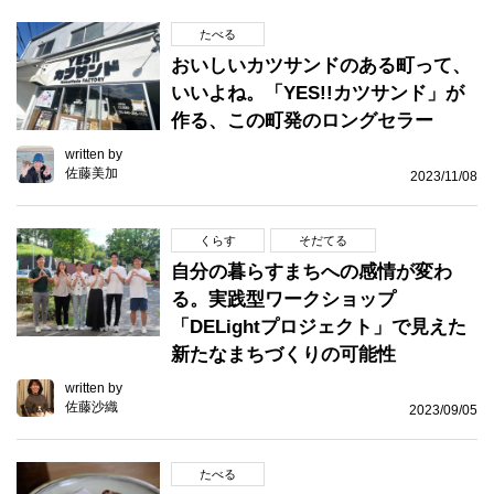
たべる
おいしいカツサンドのある町って、
いいよね。「YES!!カツサンド」が
作る、この町発のロングセラー
written by
佐藤美加
2023/11/08
くらす
そだてる
自分の暮らすまちへの感情が変わ
る。実践型ワークショップ
「DELightプロジェクト」で見えた
新たなまちづくりの可能性
written by
佐藤沙織
2023/09/05
たべる