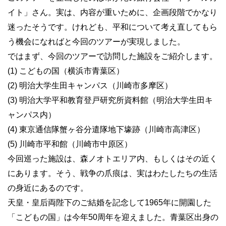
イト」さん。実は、内容が重いために、企画段階でかなり
迷ったそうです。けれども、平和について考え直してもら
う機会になればと今回のツアーが実現しました。
ではまず、今回のツアーで訪問した施設をご紹介します。
(1) こどもの国（横浜市青葉区）
(2) 明治大学生田キャンパス（川崎市多摩区）
(3) 明治大学平和教育登戸研究所資料館（明治大学生田キ
ャンパス内）
(4) 東京通信隊蟹ヶ谷分遣隊地下壕跡（川崎市高津区）
(5) 川崎市平和館（川崎市中原区）
今回巡った施設は、森ノオトエリア内、もしくはその近く
にあります。そう、戦争の爪痕は、実はわたしたちの生活
の身近にあるのです。
天皇・皇后両陛下のご結婚を記念して1965年に開園した
「こどもの国」は今年50周年を迎えました。青葉区出身の