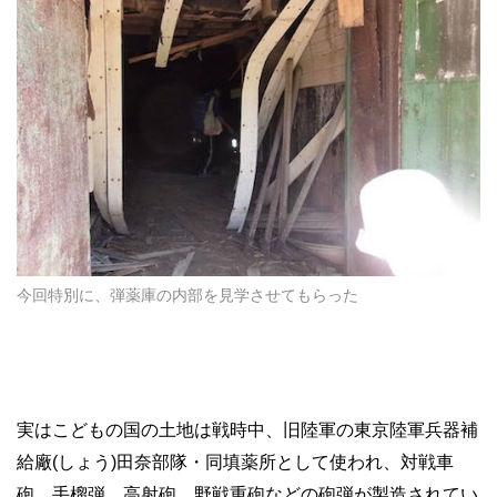
今回特別に、弾薬庫の内部を見学させてもらった
実はこどもの国の土地は戦時中、旧陸軍の東京陸軍兵器補
給廠(しょう)田奈部隊・同填薬所として使われ、対戦車
砲、手榴弾、高射砲、野戦重砲などの砲弾が製造されてい