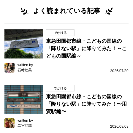
よく読まれている記事
でかける
東急田園都市線・こどもの国線の
「降りない駅」に降りてみた！～こ
どもの国駅編～
written by
石﨑絵美
2026/07/30
でかける
東急田園都市線・こどもの国線の
「降りない駅」に降りてみた！〜用
賀駅編〜
written by
二宮沙織
2026/08/03