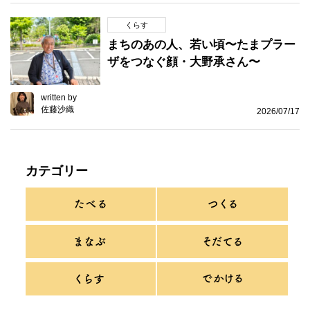
くらす
まちのあの人、若い頃〜たまプラー
ザをつなぐ顔・大野承さん〜
written by
佐藤沙織
2026/07/17
カテゴリー