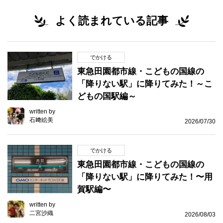
よく読まれている記事
でかける
東急田園都市線・こどもの国線の
「降りない駅」に降りてみた！～こ
どもの国駅編～
written by
石﨑絵美
2026/07/30
でかける
東急田園都市線・こどもの国線の
「降りない駅」に降りてみた！〜用
賀駅編〜
written by
二宮沙織
2026/08/03