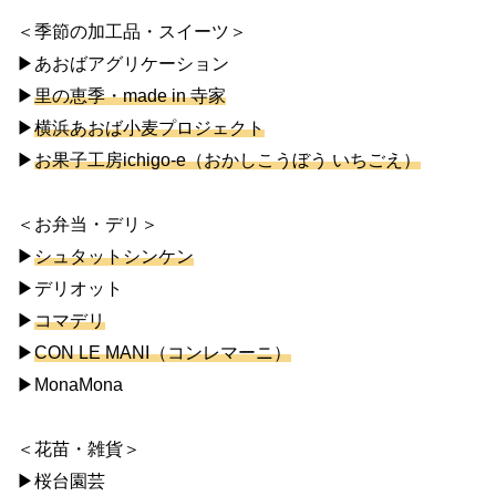
＜季節の加工品・スイーツ＞
▶︎あおばアグリケーション
▶︎
︎里の恵季・made in 寺家
▶︎
︎横浜あおば小麦プロジェクト
▶︎
お果子工房ichigo-e（おかしこうぼう いちごえ）
＜お弁当・デリ＞
▶︎
シュタットシンケン
▶︎デリオット
▶︎
︎コマデリ
▶︎
CON LE MANI（コンレマーニ）
▶︎MonaMona
＜花苗・雑貨＞
▶︎桜台園芸