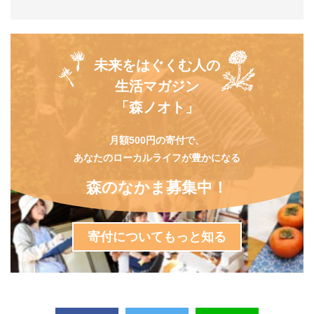
未来をはぐくむ人の
生活マガジン
「森ノオト」
月額500円の寄付で、
あなたのローカルライフが豊かになる
森のなかま募集中！
寄付についてもっと知る