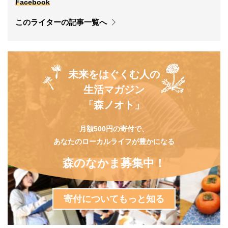
Facebook
このライターの記事一覧へ
未来をはぐくむ人の
生活マガジン
「森ノオト」
月額500円の寄付で、
あなたのローカルライフが豊かになる
森のなかま募集中！
寄付についてもっと知る