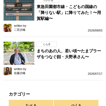
でかける
東急田園都市線・こどもの国線の
「降りない駅」に降りてみた！〜用
賀駅編〜
written by
二宮沙織
2026/08/03
くらす
まちのあの人、若い頃〜たまプラー
ザをつなぐ顔・大野承さん〜
written by
佐藤沙織
2026/07/17
カテゴリー