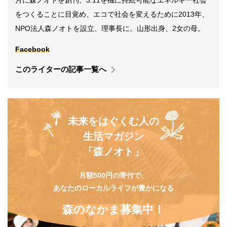
月に森ノオトを創刊、3.11を機に持続可能なエネルギー社会
をつくることに目覚め、エコで社会を変えるために2013年、
NPO法人森ノオトを設立、理事長に。山形出身、2女の母。
Facebook
このライターの記事一覧へ
未来をはぐくむ人の
生活マガジン
「森ノオト」
月額500円の寄付で、
あなたのローカルライフが豊かになる
森のなかま募集中！