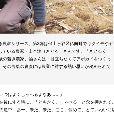
る農家シリーズ、第3弾は保土ヶ谷区仏向町でキクイモやヤ
している農家・山本諭（さとる）さんです。「さとるく
7歳の若き農家、諭さんは「目立ちたくてアボカドをつくっ
、その言葉の裏腹には農業に対する熱い思いが秘められて
いつはよくしゃべるよなあ……」
を後にする時に、「ともかく、しゃべる」と念を押されて
の途中「あー、来た、来た。ここ、停めて」とていねいに