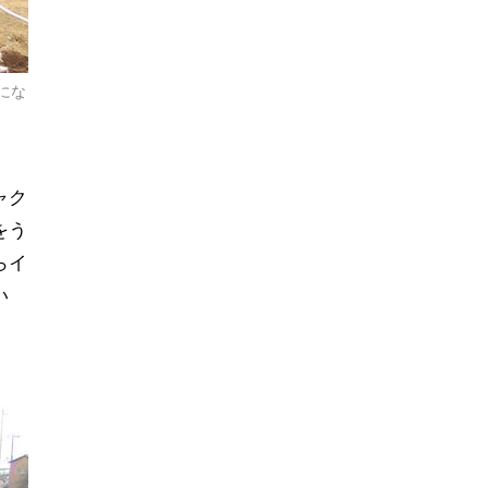
にな
ャク
をう
らイ
い