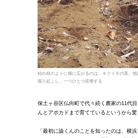
枯れ枝のように畑に広がるのは、キクイモの茎。地
掘り起こし、一つひとつ収穫する
保土ヶ谷区仏向町で代々続く農家の11代
んとアボカドまで育てているというから驚
「最初に諭くんのことを知ったのは、横浜