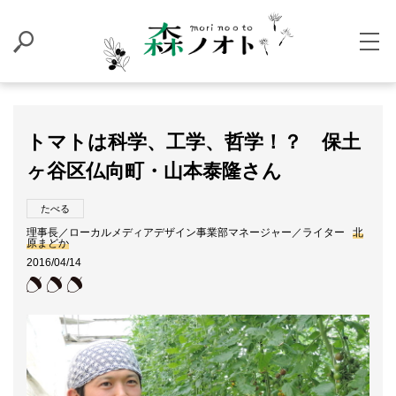
トマトは科学、工学、哲学！？ 保土
ヶ谷区仏向町・山本泰隆さん
たべる
理事長／ローカルメディアデザイン事業部マネージャー／ライター
北
原まどか
2016/04/14