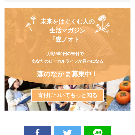
未来をはぐくむ人の
生活マガジン
「森ノオト」
月額500円の寄付で、
あなたのローカルライフが豊かになる
森のなかま募集中！
寄付についてもっと知る