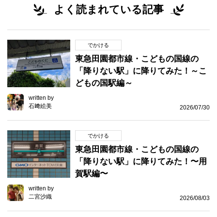
よく読まれている記事
でかける
東急田園都市線・こどもの国線の
「降りない駅」に降りてみた！～こ
どもの国駅編～
written by
石﨑絵美
2026/07/30
でかける
東急田園都市線・こどもの国線の
「降りない駅」に降りてみた！〜用
賀駅編〜
written by
二宮沙織
2026/08/03