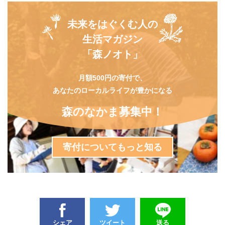
未来をはぐくむ人の
生活マガジン
「森ノオト」
月額500円の寄付で、
あなたのローカルライフが豊かになる
森のなかま募集中！
寄付についてもっと知る
シェア
ツイート
送る