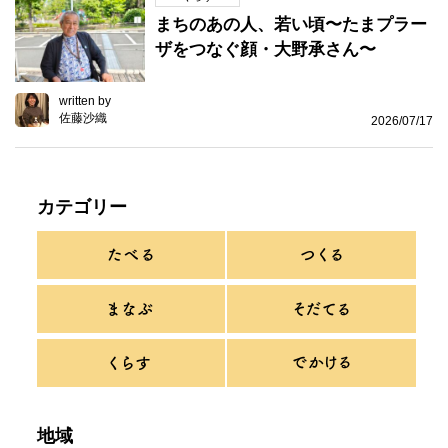
まちのあの人、若い頃〜たまプラー
ザをつなぐ顔・大野承さん〜
written by
佐藤沙織
2026/07/17
カテゴリー
地域