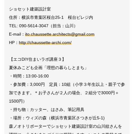
ショセット建築設計室
住所：横浜市青葉区桜台25-1 桜台ビレジ内
TEL: 090-5614-3047（担当：山川）
E-mail：
ito.chaussette.architects@gmail.com
HP：
http://chaussette-archi.com/
【エコDIY住まいラボ講座３】
夏休みこども企画「理想の暮らしとまち」
・時間：13:00-16:00
・参加費：3,000円 定員：10組（小学３年生以上・親子で参
加できます。＊お子さんが２人の場合、２組分で3000円＋
1500円）
・持ち物：カッター、はさみ、筆記用具
・場所：ウィズの森（横浜市青葉区さつきが丘5-1)
森ノオトリポーターでショセット建築設計室の山川紋さんを