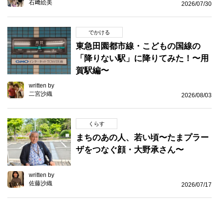
石﨑絵美
2026/07/30
でかける
東急田園都市線・こどもの国線の
「降りない駅」に降りてみた！〜用
賀駅編〜
written by
二宮沙織
2026/08/03
くらす
まちのあの人、若い頃〜たまプラー
ザをつなぐ顔・大野承さん〜
written by
佐藤沙織
2026/07/17