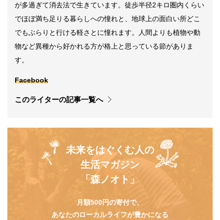
が多過ぎて消去法で生きています。徒歩半径2キロ圏内くらい
でほぼ満ち足りる暮らしへの憧れと、地球上の面白い所どこ
でもぶらりと行ける軽さとに憧れます。人間よりも植物や動
物など異種から好かれる方が格上と思っている節がありま
す。
Facebook
このライターの記事一覧へ
未来をはぐくむ人の
生活マガジン
「森ノオト」
月額500円の寄付で、
あなたのローカルライフが豊かになる