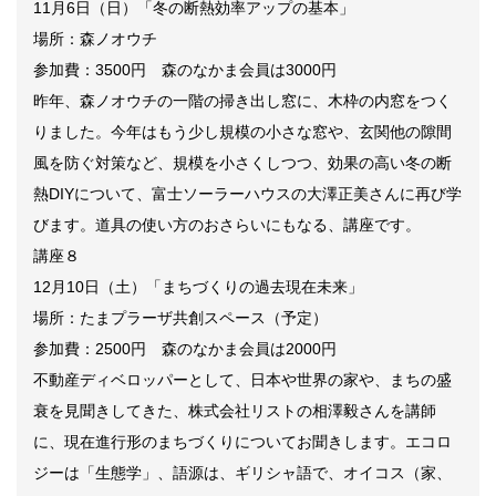
11月6日（日）「冬の断熱効率アップの基本」
場所：森ノオウチ
参加費：3500円 森のなかま会員は3000円
昨年、森ノオウチの一階の掃き出し窓に、木枠の内窓をつく
りました。今年はもう少し規模の小さな窓や、玄関他の隙間
風を防ぐ対策など、規模を小さくしつつ、効果の高い冬の断
熱DIYについて、富士ソーラーハウスの大澤正美さんに再び学
びます。道具の使い方のおさらいにもなる、講座です。
講座８
12月10日（土）「まちづくりの過去現在未来」
場所：たまプラーザ共創スペース（予定）
参加費：2500円 森のなかま会員は2000円
不動産ディベロッパーとして、日本や世界の家や、まちの盛
衰を見聞きしてきた、株式会社リストの相澤毅さんを講師
に、現在進行形のまちづくりについてお聞きします。エコロ
ジーは「生態学」、語源は、ギリシャ語で、オイコス（家、