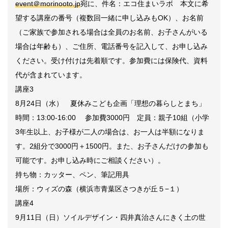
event＠morinooto.jp
宛に、件名：エコ住まいラボ 本文に希
望する講座の番号（複数回一緒に申し込みもOK）、お名前
（ご家族で参加される場合は全員のお名前、お子さんがいる
場合は年齢も）、ご住所、電話番号を記入して、お申し込み
ください。受け付けは先着順です。参加費には保険代、資料
代が含まれています。
講座3
8月24日（水） 夏休みこども企画「理想の暮らしとまち」
時間：13:00-16:00 参加費3000円 定員：親子10組（小学
3年生以上、お子様が二人の場合は、お一人は半額になりま
す。2組分で3000円＋1500円。また、お子さんだけの参加も
可能です。お申し込み時にご相談ください）。
持ち物：カッター、ペン、筆記用具
場所：ウィズの森（横浜市青葉区さつきが丘５−１）
講座4
9月11日（日）ソイルデザイン・四井真治さんにきく土の世