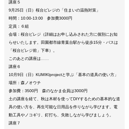
講座５
9月25日（日）桜台ビレジの「住まいの温熱対策」
時間：10:00-13:00 参加費3000円
定員：６組
会場：桜台ビレジ（詳細はお申し込みされた方に個別にお知
らせいたします。田園都市線青葉台駅から徒歩15分・バスは
「桜台ビレジ前」下車）。
このあとの講座は……
講座６
10月9日（日）KUMIKIprojectと学ぶ「基本の道具の使い方」
場所：森ノオウチ
参加費：3500円 森のなかま会員は3000円
土の講座を経て、秋は木材を使ってDIYするための基本的な道
具の使い方を、再生可能な日用品を作りながら学びます。電
動工具やノコギリ、釘打ち、失敗しながら学びましょう。
講座７