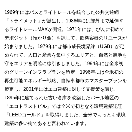
1969年にはバスとライトレールを統合した公共交通網
「トライメット」が誕生し、1986年には郊外まで延伸す
るライトレールMAXが開通。1971年には、びんに初めて
デポジット（預かり金）を課して、飲料容器のリユースが
始まりました。1979年には都市成長境界線（UGB）が定
められて、人口と産業を集中するエリアと、自然と農地を
守るエリアを明確に線引きしました。1994年には全米初
のグリーンインフラプランを策定、1996年には全米初の
再生可能エネルギー戦略、自転車都市のマスタープランを
策定し、2001年にはエコ建築に対して支援策を講じ、
1895年に建てられた古い倉庫を改築したパール地区の
「エコトラストビル」では全米で初となる環境建築認証
「LEEDゴールド」を取得しました。全米でもっとも環境
建築の多い街であると言われています。