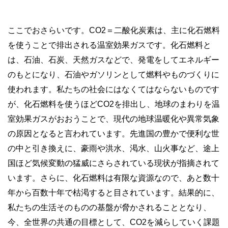
ここでおさらいです。CO2＝二酸化炭素は、主に化石燃料
を使うことで排出される温室効果ガスです。化石燃料と
は、石油、石炭、天然ガスなどで、発電をしてエネルギー
のもとになり、石油やガソリンとして燃料やものづくりに
使われます。私たちの社会にはなくてはならないものです
が、化石燃料を使うほどCO2を排出し、地球のまわりを温
室効果ガスがおおうことで、現代の地球温暖化や異常気象
の原因となると言われています。先進国の豊かで便利な世
の中と引き換えに、豪雨や洪水、渇水、山火事など、途上
国ほど気候変動の猛威にさらされている現状が指摘されて
います。さらに、化石燃料は有限な資源なので、あと数十
年から百数十年で枯渇すると目されています。結果的に、
私たちの生活そのものの基盤が脅かされることとなり、
今、全世界の共通の目標として、CO2を減らしていく課題