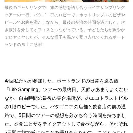
最後のギャザリングで、旅の感想を語り合うライフサンプリング
ツアーの一行。パタゴニアのロビーで、ホットリップスのピザや
ビールでお腹を満たしながら、最後の交流の時間を過ごした。吹
き抜けを介してオフィスとつながっている。子どもたちが賑やか
でヒヤヒヤしたが、そんな様子も温かく受け入れてくれるポート
ランドの風土に感謝！
今回私たちが参加した、ポートランドの日常を巡る旅
「Life Sampling」ツアーの最終日、天候があまりよくない
なか、自由時間の最後の集合場所がこのエコトラストビル
の1階ロビーでした。パタゴニアの店舗と飲食店の前の通
路で、5日間のツアーの感想を分かち合う時間を持ちまし
た。夕食にピザをテイクアウトして食べながら、それぞれ
5日間の旅で感じたことを語り合うなかで、こどもたちは