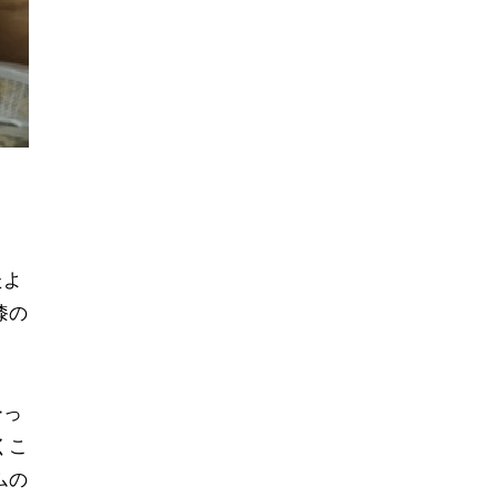
たよ
漆の
ーっ
くこ
ムの