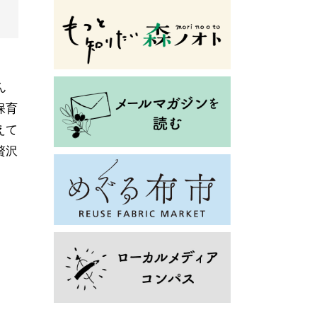
ん
保育
えて
贅沢