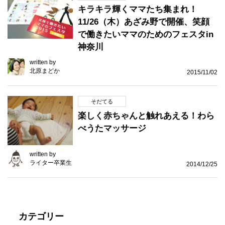
キラキラ輝くママたち集まれ！
11/26（木）あざみ野で開催、笑顔
で働きたいママのためのフェスタin
神奈川
written by
北原まどか
2015/11/02
そだてる
楽しく赤ちゃんと触れあえる！わら
べうたマッサージ
written by
ライター卒業生
2014/12/25
カテゴリー