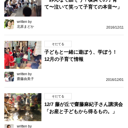
て〜泣いて笑って子育ての本音〜」
written by
北原まどか
2016/12/11
そだてる
子どもと一緒に遊ぼう、学ぼう！
12月の子育て情報
written by
齋藤由美子
2016/12/01
そだてる
12/7 藤が丘で齋藤麻紀子さん講演会
「お産と子どもから得るもの。」
written by