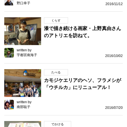
野口幸子
2016/11/12
くらす
漆で描き続ける画家・上野真由さん
のアトリエを訪ねて。
written by
宇都宮南海子
2016/10/02
たべる
カモジケエリアのヘソ、フラメシが
「ウチルカ」にリニューアル！
written by
南部聡子
2016/07/20
でかける