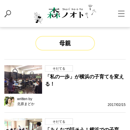
母親
そだてる
「私の一歩」が横浜の子育てを変え
る！
written by
北原まどか
2017/02/15
そだてる
「みんなで話そう！横浜での子育