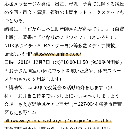
応援メッセージを発信。出産、母乳、子育てに関する講座
の企画・司会・講演、複数の市民ネットワークスタッフも
つとめる。
編書に、『だから日本に助産師さんが必要です。』（自費
出版）、著書に『となりのミドワイフ』（さいろ社）。
NHK
あさイチ・
AERA
・クーヨン等多数メディア掲載。
umi
のいえ
HP
http://www.uminoie.org/
日時：
2016
年
12
月
7
日（水
)?10:00-11:50
（
9:30
受付開始）
＊お子さん同室可
(
床にマットを敷いた席や、休憩スペー
スとおもちゃを用意します
)
＊講演後、
13:30
まで交流会＆活動紹介をします（無
料）。お弁当ご持参でいっしょにおしゃべりしましょう。
会場：もえぎ野地域ケアプラザ（〒
227-0044
横浜市青葉
区もえぎ野
4-2
）
http://www.yokohamashakyo.jp/moegino/access.html