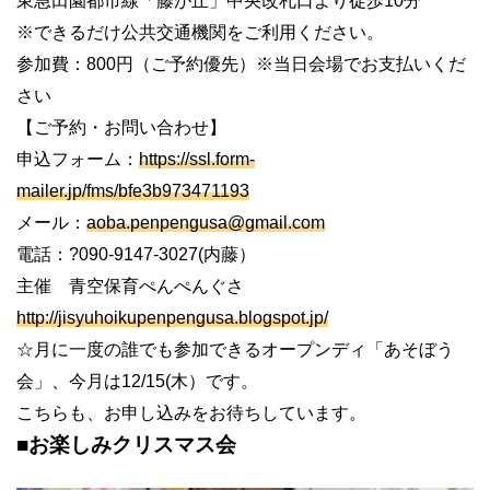
東急田園都市線「藤が丘」中央改札口より徒歩
10
分
※
できるだけ公共交通機関をご利用ください。
参加費：
800
円（ご予約優先）※当日会場でお支払いくだ
さい
【ご予約・お問い合わせ】
申込フォーム：
https://ssl.form-
mailer.jp/fms/bfe3b973471193
メール：
aoba.penpengusa@gmail.com
電話：
?090-9147-3027(
内藤）
主催 青空保育ぺんぺんぐさ
http://jisyuhoikupenpengusa.blogspot.jp/
☆月に一度の誰でも参加できるオープンディ「あそぼう
会」、今月は
12/15(
木）です。
こちらも、お申し込みをお待ちしています。
■
お楽しみクリスマス会