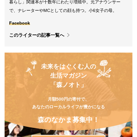
暮らし」関連本が十数年にわたり増殖中。元アナウンサー
で、ナレーターやMCとしての顔も持つ。小6女子の母。
Facebook
このライターの記事一覧へ
未来をはぐくむ人の
生活マガジン
「森ノオト」
月額500円の寄付で、
あなたのローカルライフが豊かになる
森のなかま募集中！