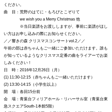
ください。
曲 目：荒野のはてに・もろびとこぞりて
we wish you a Merry Christmas
他
※当日楽譜をお渡ししますが、事前に楽譜がほし
い方はお申し込みの際にお知らせください。
／／響きの森 クリスマスコンサート
vol.2
／／
午前の部は赤ちゃんもご一緒にご参加いただけます。誰も
が知っているようなクリスマス定番の曲をライアーでお楽
しみください！
日 時：
2016
年
12
月
26
日（月）
(1) 11:30-12:15
（赤ちゃんもご一緒いただけます）
(2) 13:30-14:15
（小学生以上）
開 場：各回
15
分前
会 場：青葉台フィリアホール・リハーサル室（青葉台東
急スクエア
South-1
本館
5
階）