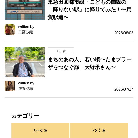
東急田園都市線・こどもの国線の
「降りない駅」に降りてみた！〜用
賀駅編〜
written by
二宮沙織
2026/08/03
くらす
まちのあの人、若い頃〜たまプラー
ザをつなぐ顔・大野承さん〜
written by
佐藤沙織
2026/07/17
カテゴリー