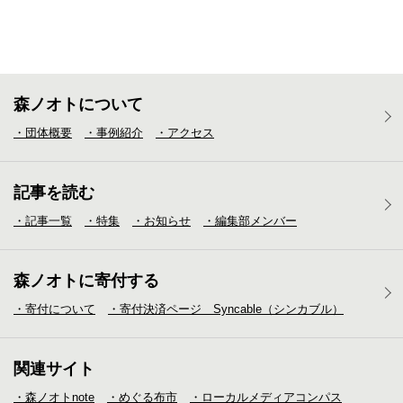
森ノオトについて
・団体概要
・事例紹介
・アクセス
記事を読む
・記事一覧
・特集
・お知らせ
・編集部メンバー
森ノオトに寄付する
・寄付について
・寄付決済ページ Syncable（シンカブル）
関連サイト
・森ノオトnote
・めぐる布市
・ローカルメディア
コンパス