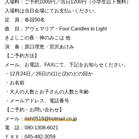
入場料：ご予約
1000
円／当日
1200
円（小学生以下無料）
入場料は当日会場にてお支払いください。
定 員：各回
50
名
曲 目：アヴェマリア・
Four Candles to Light
きよしこの夜・神のみこは 他
演 奏：原口理恵・宮沢あけみ
【ご予約方法】
メール、お電話、
FAX
にて、下記をお知らせください。
・
12
月
24
日／
26
日の
(1)
と
(2)
のどの回か
・お名前
・大人の人数とお子さんの人数と年齢
・メールアドレス、電話番号
【ご予約・お問い合わせ】
メール：
rieh0518@hotmail.co.jp
電 話：
080-1308-6021
ＦＡＸ：
045-482-3059