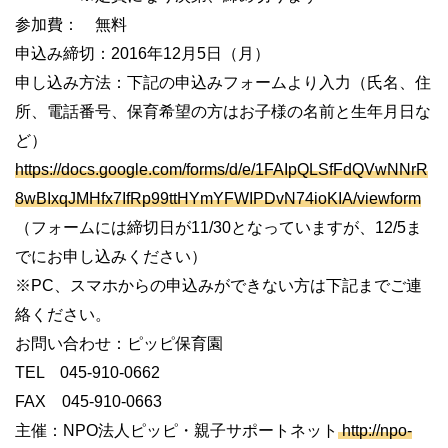
参加費： 無料
申込み締切：
2016
年
12
月
5
日（月）
申し込み方法：下記の申込みフォームより入力（氏名、住
所、電話番号、保育希望の方はお子様の名前と生年月日な
ど）
https://docs.google.com/forms/d/e/1FAIpQLSfFdQVwNNrR
8wBIxqJMHfx7IfRp99ttHYmYFWIPDvN74ioKIA/viewform
（フォームには締切日が
11/30
となっていますが、
12/5
ま
でにお申し込みください）
※
PC
、スマホからの申込みができない方は下記までご連
絡ください。
お問い合わせ：ピッピ保育園
TEL
045-910-0662
FAX
045-910-0663
主催：
NPO
法人ピッピ・親子サポートネット
http://npo-