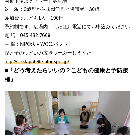
園都市線たまプラーザ駅直結
対 象：
0
歳児から未就学児と保護者
30
組
参加費：こども
1
人
100
円
予約制です。広場内、またはお電話にてお申込みください
電
話
045-482-7669
主 催：
NPO
法人
WCO.
パレット
親と子のつどいの広場ぶーぶーしえすた
http://siestapalette.blogspot.jp/
■
「どう考えたらいいの？こどもの健康と予防接
種」