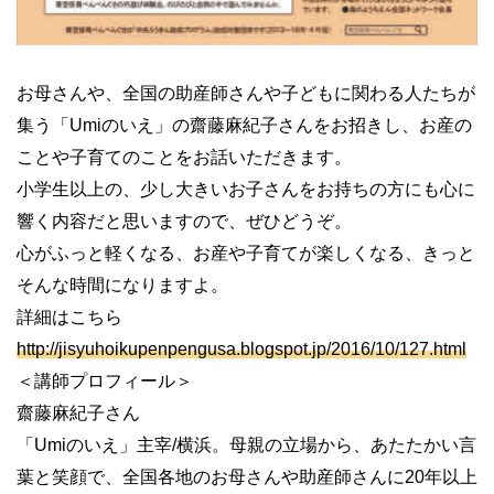
お母さんや、全国の助産師さんや子どもに関わる人たちが
集う「
Umi
のいえ」の齋藤麻紀子さんをお招きし、お産の
ことや子育てのことをお話いただきます。
小学生以上の、少し大きいお子さんをお持ちの方にも心に
響く内容だと思いますので、ぜひどうぞ。
心がふっと軽くなる、お産や子育てが楽しくなる、きっと
そんな時間になりますよ。
詳細はこちら
http://jisyuhoikupenpengusa.blogspot.jp/2016/10/127.html
＜講師プロフィール＞
齋藤麻紀子さん
「
Umi
のいえ」主宰
/
横浜。母親の立場から、あたたかい言
葉と笑顔で、全国各地のお母さんや助産師さんに
20
年以上