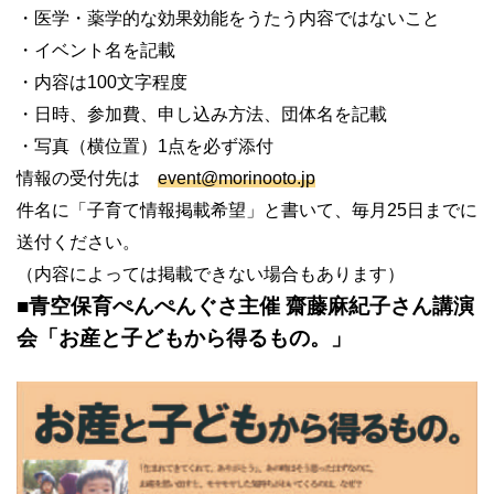
・医学・薬学的な効果効能をうたう内容ではないこと
・イベント名を記載
・内容は
100
文字程度
・日時、参加費、申し込み方法、団体名を記載
・写真（横位置）
1
点を必ず添付
情報の受付先は
event@morinooto.jp
件名に「子育て情報掲載希望」と書いて、毎月
25
日までに
送付ください。
（内容によっては掲載できない場合もあります）
■
青空保育ぺんぺんぐさ主催 齋藤麻紀子さん講演
会「お産と子どもから得るもの。」