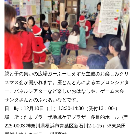
親と子の集いの広場ぶーぶーしえすた主催のお楽しみクリ
スマス会が開かれます。座とんとんによるエプロンシアタ
ー、パネルシアターなど楽しいおはなしや、ゲーム大会、
サンタさんとのふれあいなどです。
日 時：
12
月
10
日（土）
13:30-14:30
（受付
13
：
00-
）
場 所：たまプラーザ地域ケアプラザ 多目的ホール（〒
225-0003
神奈川県横浜市青葉区新石川
2-1-15
）※東急田