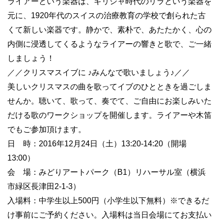
ライアーという楽器は、ギリシャ時代のリラという楽器を
元に、
1920
年代のスイスの治療教育の学校で創られた古
くて新しい楽器です。静かで、素朴で、あたたかく、心の
内側に浸透してくるようなライアーの響きと歌で、ご一緒
しましょう！
／／クリスマスイブに ♪みんなで歌いましょう♪／／
美しいクリスマスの曲を歌ってイブのひとときを過ごしま
せんか。聴いて、歌って、奏でて、ご自由にお楽しみいた
だける歌のワークショップを開催します。ライアーや木笛
でもご参加頂けます。
日 時：
2016
年
12
月
24
日（土）
13:20-14:20
（開場
13:00
）
会 場：みどりアートパーク（
B1
）リハーサル室（横浜
市緑区長津田
2-1-3
）
入場料：中学生以上
500
円（小学生以下無料）※できるだ
け事前にご予約ください。入場料は当日会場にてお支払い