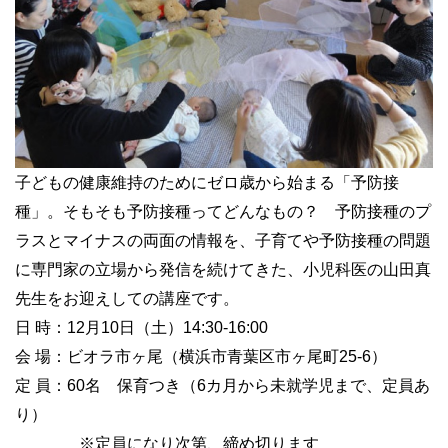
子どもの健康維持のためにゼロ歳から始まる「予防接
種」。そもそも予防接種ってどんなもの？ 予防接種のプ
ラスとマイナスの両面の情報を、子育てや予防接種の問題
に専門家の立場から発信を続けてきた、小児科医の山田真
先生をお迎えしての講座です。
日
時：
12
月
10
日（土）
14:30-16:00
会 場：ビオラ市ヶ尾（横浜市青葉区市ヶ尾町
25-6
）
定 員：
60
名 保育つき（
6
カ月から未就学児まで、定員あ
り）
※定員になり次第、締め切ります