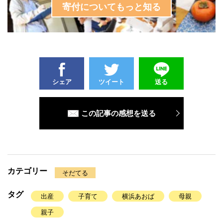
寄付についてもっと知る
シェア
ツイート
送る
この記事の感想を送る
カテゴリー
そだてる
タグ
出産
子育て
横浜あおば
母親
親子