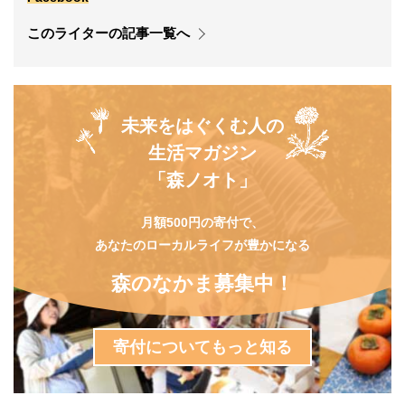
このライターの記事一覧へ
未来をはぐくむ人の
生活マガジン
「森ノオト」
月額500円の寄付で、
あなたのローカルライフが豊かになる
森のなかま募集中！
寄付についてもっと知る