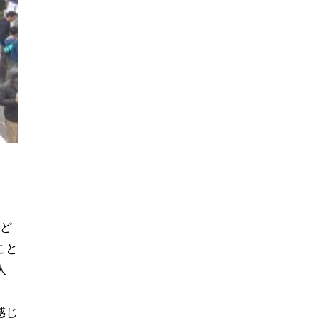
、
ど
こと
人
感じ