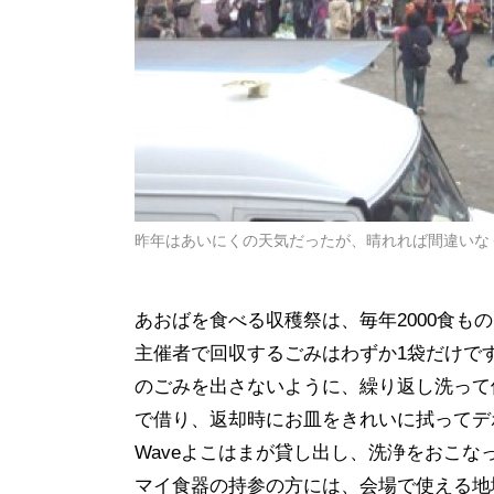
昨年はあいにくの天気だったが、晴れれば間違いな
あおばを食べる収穫祭は、毎年
2000
食もの
主催者で回収するごみはわずか
1
袋だけで
のごみを出さないように、繰り返し洗って
で借り、返却時にお皿をきれいに拭ってデ
Wave
よこはまが貸し出し、洗浄をおこな
マイ食器の持参の方には、会場で使える地