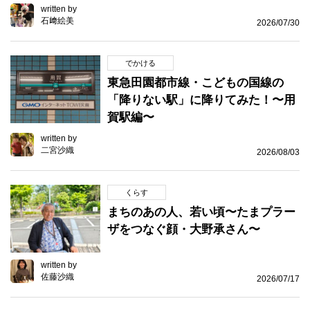
written by
石﨑絵美
2026/07/30
でかける
東急田園都市線・こどもの国線の
「降りない駅」に降りてみた！〜用
賀駅編〜
written by
二宮沙織
2026/08/03
くらす
まちのあの人、若い頃〜たまプラー
ザをつなぐ顔・大野承さん〜
written by
佐藤沙織
2026/07/17