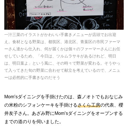
一汁三菜のイラストがかわいい手書きメニューが店頭でお出迎
え。食材となる野菜は、都筑区、港北区、青葉区の市民ファーマ
ーさん達から仕入れ、何が届くかは個々のファーマーさんにお任
せしているため、「今日は、ツルムラサキがあるけれど、明日
は、明日葉よ」という風に、その時々で野菜が変わる。そうやっ
て入ってきた旬の野菜に合わせて献立を考えているので、メニュ
ーは必然的に手書きなのだそう
Mom’sダイニングを手掛けたのは、森ノオトでもおなじみ
の米粉のシフォンケーキを手掛ける
さくら工房
の代表、櫻
井友子さん。あざみ野にMom’sダイニングをオープンする
までの道のりを伺いました。