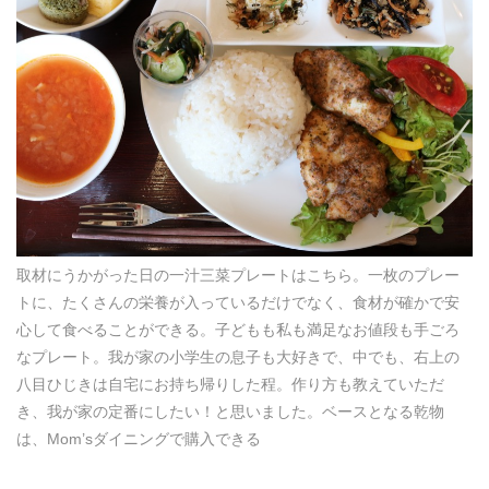
取材にうかがった日の一汁三菜プレートはこちら。一枚のプレー
トに、たくさんの栄養が入っているだけでなく、食材が確かで安
心して食べることができる。子どもも私も満足なお値段も手ごろ
なプレート。我が家の小学生の息子も大好きで、中でも、右上の
八目ひじきは自宅にお持ち帰りした程。作り方も教えていただ
き、我が家の定番にしたい！と思いました。ベースとなる乾物
は、Mom’sダイニングで購入できる