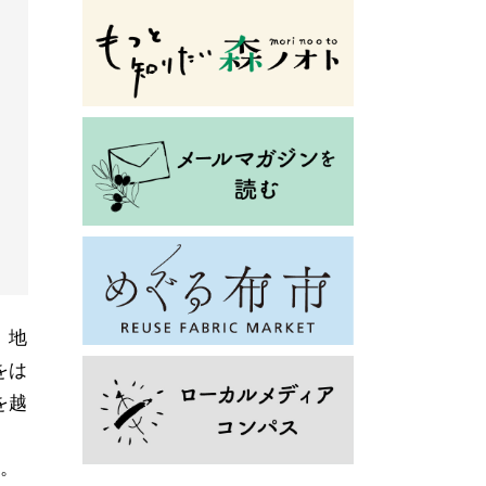
。地
をは
を越
。