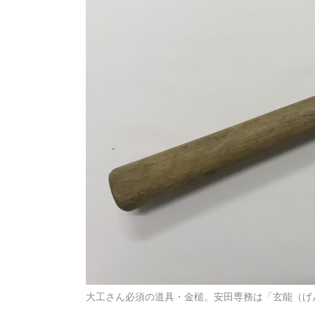
大工さん必須の道具・金槌。安田専務は「玄能（げ