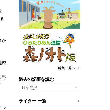
多
えま
きか
地域
特集一覧へ
日野
過去の記事を読む
村
月を選択
ライター 一覧
かっ