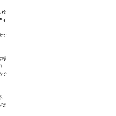
らゆ
ディ
代で
客様
担
めで
督、
が楽