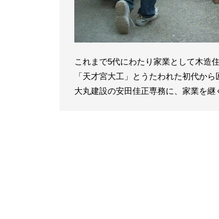
これまで5代にわたり家業として木造
「天才宮大工」とうたわれた初代から
大丸建設の安田佳正専務に、家業を継