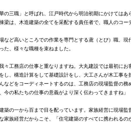
華の三職」と呼ばれ、江戸時代から明治初期にかけてはあ
棟梁は、木造建築の全てを采配する責任者で、職人のコー
場など高いところでの作業を専門とする鳶（とび）職、現
った、様々な職種を束ねました。
我々工務店の仕事と重なりますね。大丸建設では最初にお
をし、構造計算をして基礎設計をし、大工さんが木工事を
んなどをコーディネートするのは、工務店の現場監督の務
、今の私たちの仕事の意義がより深く伝わってきますね」
建築の一から百まで目を配っています。家族経営に現場監
な家族経営だからこそ、「住宅建築のすべてに携われるの