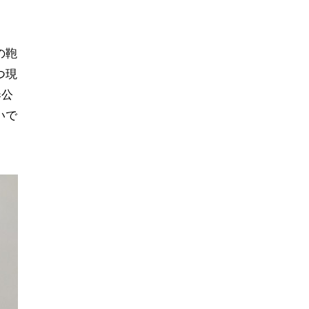
の鞄
つ現
奉公
いで