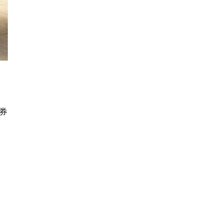
ぐ
マ
券