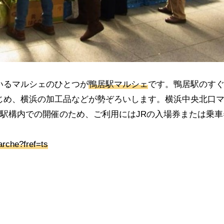
いるマルシェのひとつが
鴨居駅マルシェ
です。鴨居駅のす
じめ、横浜の加工品などが勢ぞろいします。横浜中央北口
す。駅構内での開催のため、ご利用にはJRの入場券または乗車
rche?fref=ts