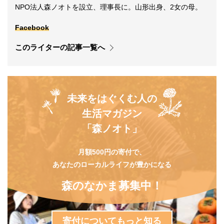
NPO法人森ノオトを設立、理事長に。山形出身、2女の母。
Facebook
このライターの記事一覧へ
未来をはぐくむ人の
生活マガジン
「森ノオト」
月額500円の寄付で、
あなたのローカルライフが豊かになる
森のなかま募集中！
寄付についてもっと知る