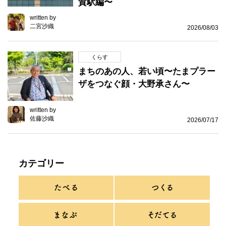
賀駅編〜
written by
二宮沙織
2026/08/03
くらす
まちのあの人、若い頃〜たまプラー
ザをつなぐ顔・大野承さん〜
written by
佐藤沙織
2026/07/17
カテゴリー