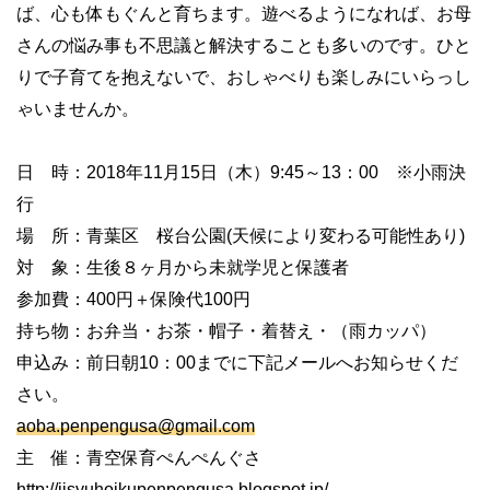
ば、心も体もぐんと育ちます。遊べるようになれば、お母
さんの悩み事も不思議と解決することも多いのです。ひと
りで子育てを抱えないで、おしゃべりも楽しみにいらっし
ゃいませんか。
日 時：2018年11月15日（木）9:45～13：00 ※小雨決
行
場 所：青葉区 桜台公園(天候により変わる可能性あり)
対 象：生後８ヶ月から未就学児と保護者
参加費：400円＋保険代100円
持ち物：お弁当・お茶・帽子・着替え・（雨カッパ）
申込み：前日朝10：00までに下記メールへお知らせくだ
さい。
aoba.penpengusa@gmail.com
主 催：青空保育ぺんぺんぐさ
http://jisyuhoikupenpengusa.blogspot.jp/