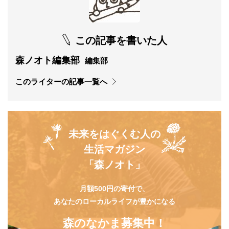
この記事を書いた人
森ノオト編集部
編集部
このライターの記事一覧へ
未来をはぐくむ人の
生活マガジン
「森ノオト」
月額500円の寄付で、
あなたのローカルライフが豊かになる
森のなかま募集中！