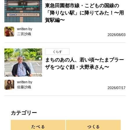
東急田園都市線・こどもの国線の
「降りない駅」に降りてみた！〜用
賀駅編〜
written by
二宮沙織
2026/08/03
くらす
まちのあの人、若い頃〜たまプラー
ザをつなぐ顔・大野承さん〜
written by
佐藤沙織
2026/07/17
カテゴリー