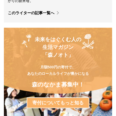
かりの新米母。
このライターの記事一覧へ
未来をはぐくむ人の
生活マガジン
「森ノオト」
月額500円の寄付で、
あなたのローカルライフが豊かになる
森のなかま募集中！
寄付についてもっと知る