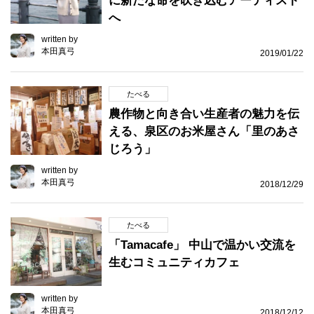
に新たな命を吹き込むアーティスト
へ
written by
本田真弓
2019/01/22
たべる
農作物と向き合い生産者の魅力を伝
える、泉区のお米屋さん「里のあさ
じろう」
written by
本田真弓
2018/12/29
たべる
「Tamacafe」 中山で温かい交流を
生むコミュニティカフェ
written by
本田真弓
2018/12/12