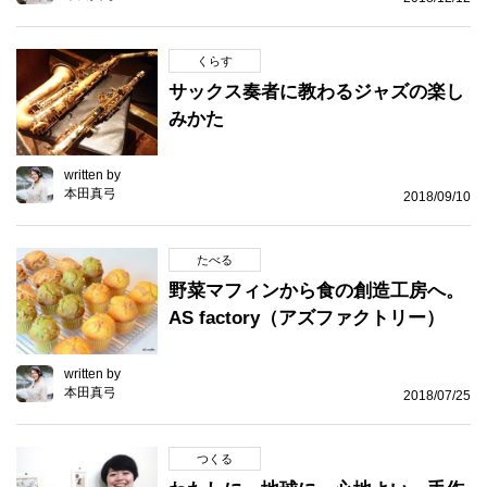
くらす
サックス奏者に教わるジャズの楽し
みかた
written by
本田真弓
2018/09/10
たべる
野菜マフィンから食の創造工房へ。
AS factory（アズファクトリー）
written by
本田真弓
2018/07/25
つくる